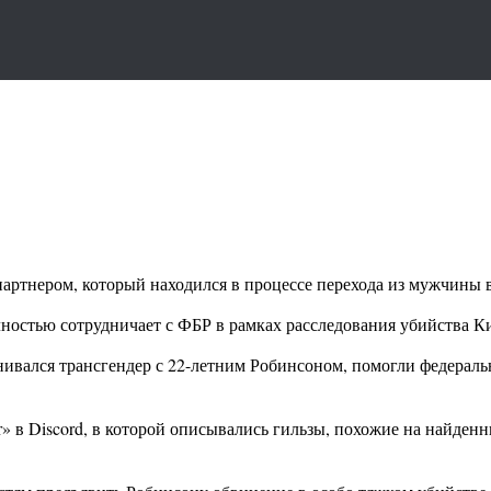
артнером, который находился в процессе перехода из мужчины 
олностью сотрудничает с ФБР в рамках расследования убийства К
ивался трансгендер с 22-летним Робинсоном, помогли федераль
r» в Discord, в которой описывались гильзы, похожие на найден