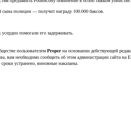
стям предъявить Робинсону обвинение в особо тяжком убийстве.
й сына полиции — получит награду 100.000 баксов.
к усердно помогали его задерживать.
Proper
бществе пользователем
на основании действующей реда
ава, вам необходимо сообщить об этом администрации сайта на
 сроки устранено, виновные наказаны.