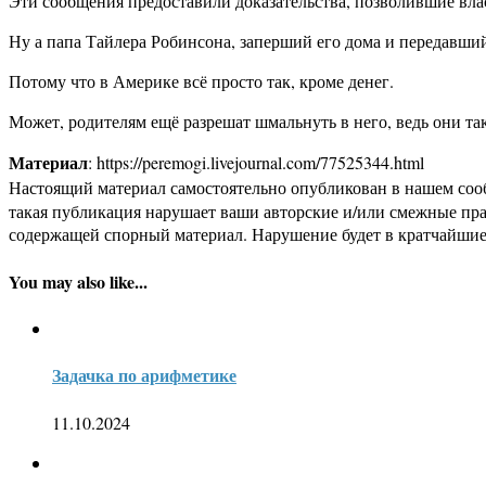
Эти сообщения предоставили доказательства, позволившие вла
Ну а папа Тайлера Робинсона, заперший его дома и передавши
Потому что в Америке всё просто так, кроме денег.
Может, родителям ещё разрешат шмальнуть в него, ведь они та
Материал
: https://peremogi.livejournal.com/77525344.html
Настоящий материал самостоятельно опубликован в нашем соо
такая публикация нарушает ваши авторские и/или смежные пр
содержащей спорный материал. Нарушение будет в кратчайшие
You may also like...
Задачка по арифметике
11.10.2024