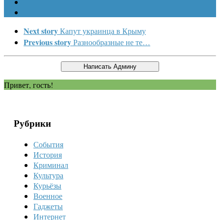
Next story
Капут украинца в Крыму
Previous story
Разнообразные не те…
Привет, гость!
Рубрики
События
История
Криминал
Культура
Курьёзы
Военное
Гаджеты
Интернет