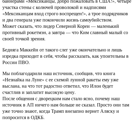
баннерами «Мексиканцы, добро пожаловать в США!», четыре
участка стены с колючей проволокой и надписями
«Мексиканцам вход строго воспрещен!», а трое подрядчиков
и два генерала уже покончили жизнь самоубийством.
Может сказать, что лидер Северной Кореи — маленький
противный рокетмэн, а завтра — что Ким славный малый со
своей точкой зрения.
Бедняга Маккейн от такого слег уже окончательно и лишь
изредка приходит в себя, чтобы рассказать, как упоительны в
России ПВО.
Мы поблагодарили наш источник, сообщив, что книга
«Незнайка на Луне» с ее схемой лунной ракеты ему уже
выслана, на что тот радостно ответил, что Илон будет
счастлив и заплатит высокую цену.
После общения с дворецким нам стало ясно, почему наш
источник в АП ничего нам больше не сказал. Просто они там
уже точно знают, когда Трамп внезапно вернет Аляску и
попросится в ОДКБ.