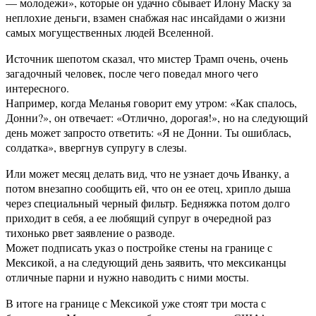
— молодежи», которые он удачно сбывает Илону Маску за
неплохие деньги, взамен снабжая нас инсайдами о жизни
самых могущественных людей Вселенной.
Источник шепотом сказал, что мистер Трамп очень, очень
загадочный человек, после чего поведал много чего
интересного.
Например, когда Меланья говорит ему утром: «Как спалось,
Донни?», он отвечает: «Отлично, дорогая!», но на следующий
день может запросто ответить: «Я не Донни. Ты ошиблась,
солдатка», ввергнув супругу в слезы.
Или может месяц делать вид, что не узнает дочь Иванку, а
потом внезапно сообщить ей, что он ее отец, хрипло дыша
через специальный черный фильтр. Бедняжка потом долго
приходит в себя, а ее любящий супруг в очередной раз
тихонько рвет заявление о разводе.
Может подписать указ о постройке стены на границе с
Мексикой, а на следующий день заявить, что мексиканцы
отличные парни и нужно наводить с ними мосты.
В итоге на границе с Мексикой уже стоят три моста с