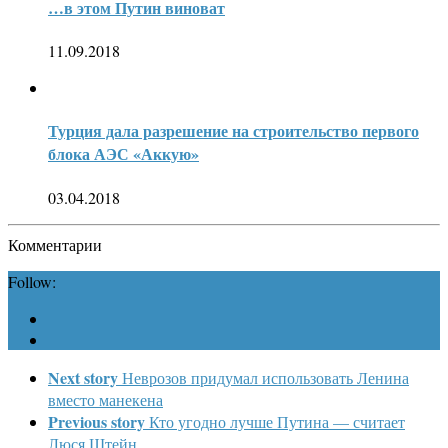
…в этом Путин виноват
11.09.2018
Турция дала разрешение на строительство первого
блока АЭС «Аккую»
03.04.2018
Комментарии
Follow:
Next story
Неврозов придумал использовать Ленина
вместо манекена
Previous story
Кто угодно лучше Путина — считает
Люся Штейн