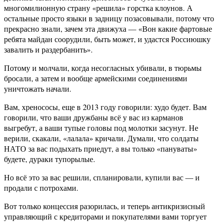
многомилионную страну «решила» горстка клоунов. А
остальные просто языки в задницу позасовывали, потому что
прекрасно знали, зачем эта движуха — «Вон какие фартовые
ребята майдан соорудили, быть может, и удастся Россиюшку
завалить и раздербанить».
Потому и молчали, когда несогласных убивали, в тюрьмы
бросали, а затем и вообще армейскими соединениями
уничтожать начали.
Вам, хренососы, еще в 2013 году говорили: худо будет. Вам
говорили, что ваши дружбаны всё у вас из карманов
выгребут, а ваши тупые головы под молотки засунут. Не
верили, скакали, «лалала» кричали. Думали, что солдаты
НАТО за вас подыхать приедут, а вы только «пануваты»
будете, дураки тупорылые.
Но всё это за вас решили, спланировали, купили вас — и
продали с потрохами.
Вот только концессия разорилась, и теперь антикризисный
управляющий с кредиторами и покупателями вами торгует