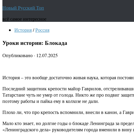
Новый Русский Топ
всё самое интересное
История
/
Россия
Уроки истории: Блокада
Опубликовано
·
12.07.2025
История – это вообще достаточно живая наука, которая постоянн
Последний защитник крепости майор Гаврилов, отстреливавший
Татарстане чуть не умер от голода. Никто же про подвиг защит
поэтому работы и пайка ему в колхозе не дали.
Плохо ли, что про крепость вспомнили, внесли в канон, а Гавр
Мало кто знает, но долгие годы о блокаде Ленинграда за пред
«Ленинградского дела» руководителям города вменили в вину г