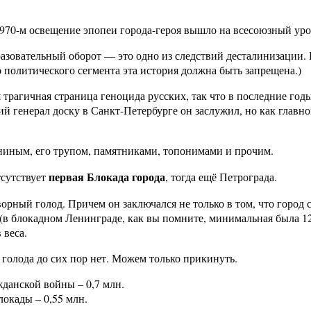
1970-м освещение эпопеи города-героя вышло на всесоюзный уро
зовательный оборот — это одно из следствий десталинизации. Е
о политического сегмента эта история должна быть запрещена.)
я трагичная страница геноцида русских, так что в последние год
кий генерал доску в Санкт-Петербурге он заслужил, но как гл
Лениным, его трупом, памятниками, топонимами и прочим.
первая Блокада города
тсутствует
, тогда ещё Петрограда.
творный голод. Причем он заключался не только в том, что горо
в блокадном Ленинграде, как вы помните, минимальная была 125
 веса.
голода до сих пор нет. Можем только прикинуть.
жданской войны – 0,7 млн.
локады – 0,55 млн.