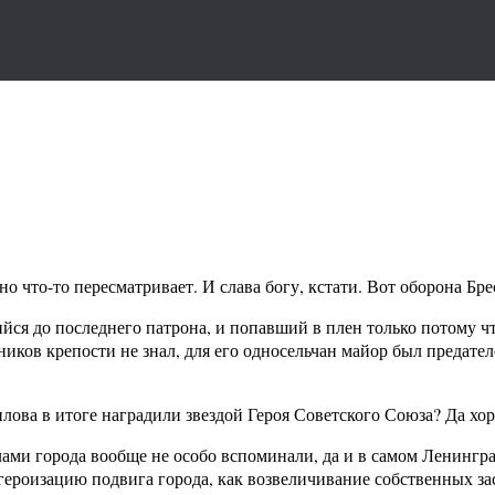
о что-то пересматривает. И слава богу, кстати. Вот оборона Бре
ся до последнего патрона, и попавший в плен только потому чт
ников крепости не знал, для его односельчан майор был предате
илова в итоге наградили звездой Героя Советского Союза? Да хо
елами города вообще не особо вспоминали, да и в самом Ленингр
ероизацию подвига города, как возвеличивание собственных зас