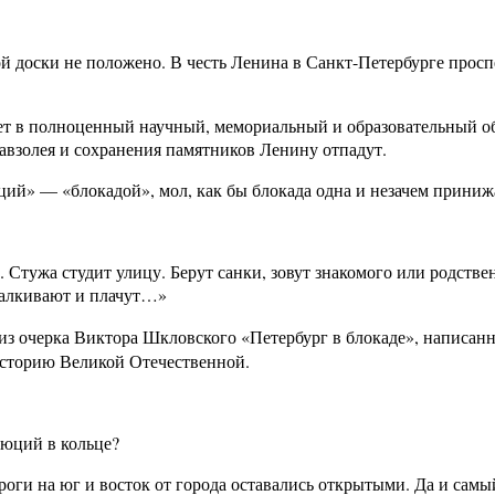
доски не положено. В честь Ленина в Санкт-Петербурге проспек
дет в полноценный научный, мемориальный и образовательный об
авзолея и сохранения памятников Ленину отпадут.
юций» — «блокадой», мол, как бы блокада одна и незачем приниж
 Стужа студит улицу. Берут санки, зовут знакомого или родстве
талкивают и плачут…»
 из очерка Виктора Шкловского «Петербург в блокаде», написан
 историю Великой Отечественной.
юций в кольце?
оги на юг и восток от города оставались открытыми. Да и самы