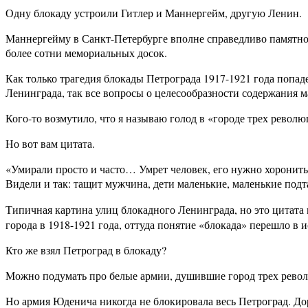
Одну блокаду устроили Гитлер и Маннергейм, другую Ленин.
Маннергейму в Санкт-Петербурге вполне справедливо памятной 
более сотни мемориальных досок.
Как только трагедия блокады Петрограда 1917-1921 года попа
Ленинграда, так все вопросы о целесообразности содержания м
Кого-то возмутило, что я называю голод в «городе трех револ
Но вот вам цитата.
«Умирали просто и часто… Умрет человек, его нужно хоронить.
Видели и так: тащит мужчина, дети маленькие, маленькие под
Типичная картина улиц блокадного Ленинграда, но это цитата
города в 1918-1921 года, оттуда понятие «блокада» перешло в
Кто же взял Петроград в блокаду?
Можно подумать про белые армии, душившие город трех револ
Но армия Юденича никогда не блокировала весь Петроград. Дор