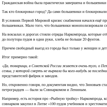
Гражданская война была практически завершена и большевики
Так кто блокировал город? Да сами большевики и блокировали
В условиях Первой Мировой кризис снабжения начался ещё при
большевиках. Мало того, что большевики монополизировали сн
На вокзалах и дорогах стояли отряды Наркомпрода, которые отб
до полутора пудов в одни руки, хлеба не больше 20 фунтов.
Причем свободный выезд из города был только у женщин и дет
Итог примерно такой:
«Да, товарищи, в Советской России живется очень туго, о Пет
семьи, у которой смерть не вырвала бы кого-нибудь за последн
представителей фабрик и заводов.
Но, откровенно говоря, по документам видно, что Зиновьев ста
петроградцев — были за Совнаркомом и Лениным.
Например, есть история про «Рыбную тройку» Наркомпрода, ко
совнарком закупил в Литве «100 пудов учебников и хрестомат