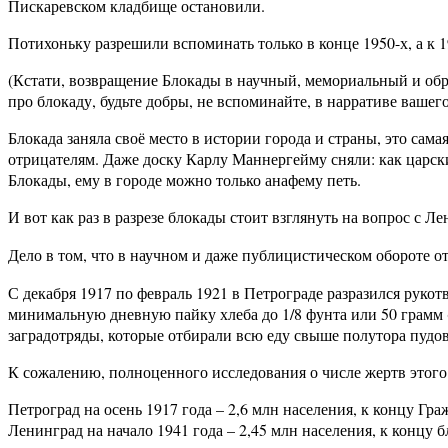
Пискаревском кладбище остановили.
Потихоньку разрешили вспоминать только в конце 1950-х, а к 
(Кстати, возвращение Блокады в научный, мемориальный и обра
про блокаду, будьте добры, не вспоминайте, в нарративе вашег
Блокада заняла своё место в истории города и страны, это сама
отрицателям. Даже доску Карлу Маннергейму сняли: как царс
Блокады, ему в городе можно только анафему петь.
И вот как раз в разрезе блокады стоит взглянуть на вопрос с 
Дело в том, что в научном и даже публицистическом обороте о
С декабря 1917 по февраль 1921 в Петрограде разразился руко
минимальную дневную пайку хлеба до 1/8 фунта или 50 грамм (
заградотряды, которые отбирали всю еду свыше полутора пудов
К сожалению, полноценного исследования о числе жертв этого 
Петроград на осень 1917 года – 2,6 млн населения, к концу Гра
Ленинград на начало 1941 года – 2,45 млн населения, к концу б