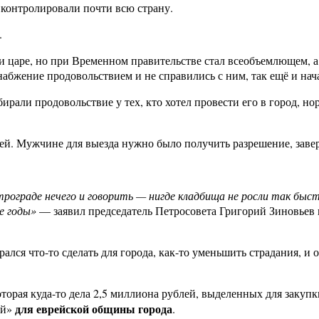
 контролировали почти всю страну.
.
 царе, но при Временном правительстве стал всеобъемлющем, а 
абжение продовольствием и не справились с ним, так ещё и нач
ирали продовольствие у тех, кто хотел провести его в город, но
ей. Мужчине для выезда нужно было получить разрешение, завер
рограде нечего и говорить — нигде кладбища не росли так быстр
ие годы»
— заявил председатель Петросовета Григорий Зиновьев в
рался что-то сделать для города, как-то уменьшить страдания, 
торая куда-то дела 2,5 миллиона рублей, выделенных для закуп
для еврейской общины города
ий»
.