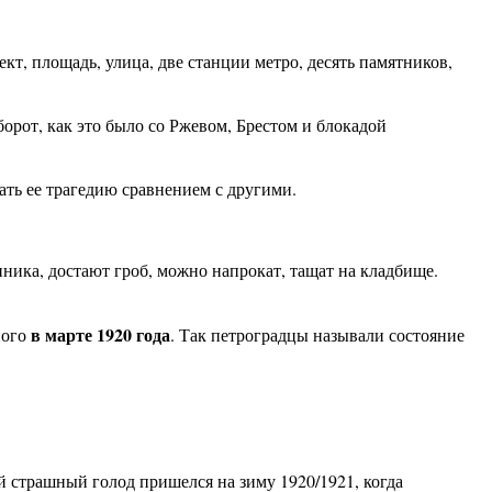
т, площадь, улица, две станции метро, десять памятников,
орот, как это было со Ржевом, Брестом и блокадой
ать ее трагедию сравнением с другими.
нника, достают гроб, можно напрокат, тащат на кладбище.
в марте 1920 года
ного
. Так петроградцы называли состояние
й страшный голод пришелся на зиму 1920/1921, когда