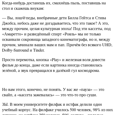
Когда-нибудь достанешь их, смахнёшь пыль, поставишь на
стол и скажешь внукам:
— Вы, лош@педы, внебрачные дети Билла Гейтса и Стива
Джобса, небось даже не догадываетесь, что это такое? А это,
между прочим, целая культурная эпоха! Под эти кассеты, под
«Амаретто» и разведённый спирт «Рояль» мы не только
осваивали сокровища западного кинематографа, но и, между
прочим, зачинали ваших мам и пап. Причём без всякого UHD,
Dolby-Surround и Tinder.
Просто перемотка, кнопка «Play» и железная воля довести
фильм до конца, даже если картинка иногда становилась
зелёной, а звук превращался в далёкий гул космодрома.
Но вам этого, конечно, не понять. У вас же «пауза» — это
свайп, а «кассета зажевалась» — это что-то про суши.
ЗЫ. В моем университете филфак и истфак делили один
учебный корпус. На филфаке училось 500 человек, 98% из них
девушек, на истфаке 250 человек, 50% состава – молодые