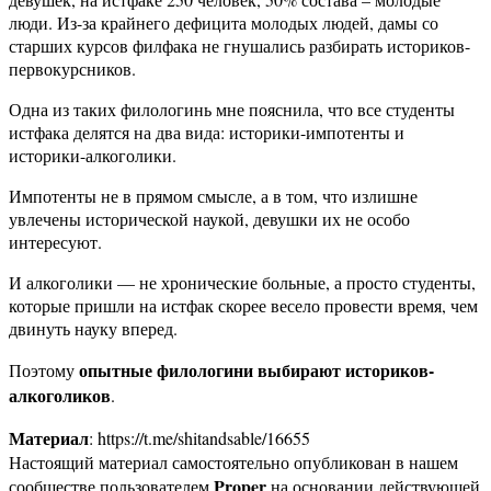
люди. Из-за крайнего дефицита молодых людей, дамы со
старших курсов филфака не гнушались разбирать историков-
первокурсников.
Одна из таких филологинь мне пояснила, что все студенты
истфака делятся на два вида: историки-импотенты и
историки-алкоголики.
Импотенты не в прямом смысле, а в том, что излишне
увлечены исторической наукой, девушки их не особо
интересуют.
И алкоголики — не хронические больные, а просто студенты,
которые пришли на истфак скорее весело провести время, чем
двинуть науку вперед.
опытные филологини выбирают историков-
Поэтому
алкоголиков
.
Материал
: https://t.me/shitandsable/16655
Настоящий материал самостоятельно опубликован в нашем
Proper
сообществе пользователем
на основании действующей