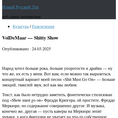
Новый Русский Топ
всё самое интересное
Культура
/
Развлечения
VolDeMaar — Shitty Show
Опубликовано
·
24.03.2025
Народ хотел больше рока, больше упоротости и драйва — ну
что же, их есть у меня. Вот вам, если можно так выразиться,
концертный вариант моей песни «Shit Must Go On» — больше
эмоций, тяжелей звук, всё как мы любим.
Текст, как было нетрудно заметить, фонетически стилизован
под «Show must go on» Фредди Крюгера, ой простите, Фредди
Меркюри, но содержание совершенно другое. И музыка,
конечно же, другая — пусть каверы на Меркюри лепят
чуваки, у кого фантазии не хватает на что-то собственное.