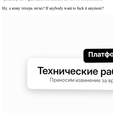
Ну, а кому теперь легко? If anybody want to fuck it anymore?