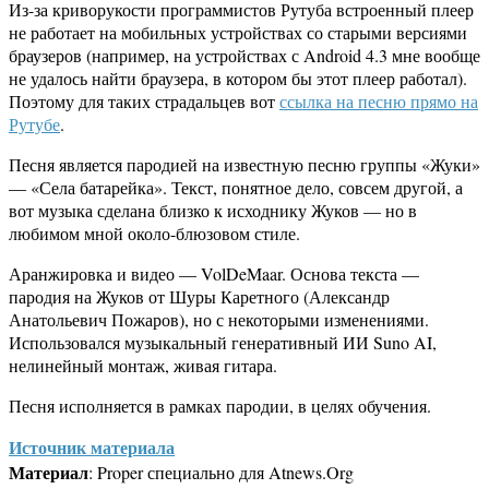
Из-за криворукости программистов Рутуба встроенный плеер
не работает на мобильных устройствах со старыми версиями
браузеров (например, на устройствах с Android 4.3 мне вообще
не удалось найти браузера, в котором бы этот плеер работал).
Поэтому для таких страдальцев вот
ссылка на песню прямо на
Рутубе
.
Песня является пародией на известную песню группы «Жуки»
— «Села батарейка». Текст, понятное дело, совсем другой, а
вот музыка сделана близко к исходнику Жуков — но в
любимом мной около-блюзовом стиле.
Аранжировка и видео — VolDeMaar. Основа текста —
пародия на Жуков от Шуры Каретного (Александр
Анатольевич Пожаров), но с некоторыми изменениями.
Использовался музыкальный генеративный ИИ Suno AI,
нелинейный монтаж, живая гитара.
Песня исполняется в рамках пародии, в целях обучения.
Источник материала
Материал
: Proper специально для Atnews.Org