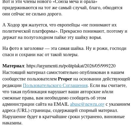
Вот и эти члены нового «Союза меча и орала»
придерживаются на тот же самый случай, благо, обходятся
они сейчас не сильно дорого.
А Ходор зря жалуется, что европейцы «не понимают их
политической платформы». Прекрасно понимают, поэтому и
держат на полуголодном пайке эту шайку ворья.
На фото в заголовке — эта самая шайка. Ну и рожи, господи
спаси и сохрани нас от такой холеры.
Материал
: https://argumenti.ru/politplakat/2026/05/999220
Настоящий материал самостоятельно опубликован в нашем
Proper
сообществе пользователем
на основании действующей
редакции
Пользовательского Соглашения
. Если вы считаете,
что такая публикация нарушает ваши авторские и/или
смежные права, вам необходимо сообщить об этом
администрации сайта на EMAIL
abuse@newru.org
с указанием
адреса (URL) страницы, содержащей спорный материал.
Нарушение будет в кратчайшие сроки устранено, виновные
наказаны.