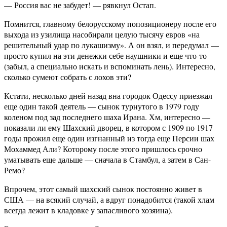
— Россия вас не забудет! — рявкнул Остап.
Помнится, главному белорусскому попозиционеру после его
выхода из узилища насобирали целую тысячу евров «на
решительный удар по лукашизму». А он взял, и передумал —
просто купил на эти денежки себе наушники и еще что-то
(забыл, а специально искать и вспоминать лень). Интересно,
сколько сумеют собрать с лохов эти?
Кстати, несколько дней назад вна городок Одессу приезжал
еще один такой деятель — сынок турнутого в 1979 году
коленом под зад последнего шаха Ирана. Хм, интересно —
показали ли ему Шахский дворец, в котором с 1909 по 1917
годы прожил еще один изгнанный из тогда еще Персии шах
Мохаммед Али? Которому после этого пришлось срочно
уматывать еще дальше — сначала в Стамбул, а затем в Сан-
Ремо?
Впрочем, этот самый шахский сынок постоянно живет в
США — на всякий случай, а вдруг понадобится (такой хлам
всегда лежит в кладовке у запасливого хозяина).