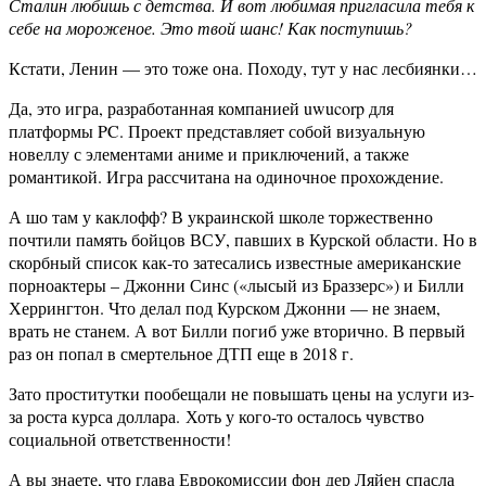
Сталин любишь с детства. И вот любимая пригласила тебя к
себе на мороженое. Это твой шанс! Как поступишь?
Кстати, Ленин — это тоже она. Походу, тут у нас лесбиянки…
Да, это игра, разработанная компанией uwucorp для
платформы PC. Проект представляет собой визуальную
новеллу с элементами аниме и приключений, а также
романтикой. Игра рассчитана на одиночное прохождение.
А шо там у каклофф? В украинской школе торжественно
почтили память бойцов ВСУ, павших в Курской области. Но в
скорбный список как-то затесались известные американские
порноактеры – Джонни Синс («лысый из Браззерс») и Билли
Херрингтон. Что делал под Курском Джонни — не знаем,
врать не станем. А вот Билли погиб уже вторично. В первый
раз он попал в смертельное ДТП еще в 2018 г.
Зато проститутки пообещали не повышать цены на услуги из-
за роста курса доллара. Хоть у кого-то осталось чувство
социальной ответственности!
А вы знаете, что глава Еврокомиссии фон дер Ляйен спасла