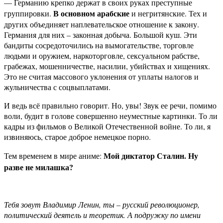
— Германию крепко держат в своих руках преступные
В основном арабские
группировки.
и негритянские. Тех и
других объединяет наплевательское отношение к закону.
Германия для них – законная добыча. Большой куш. Эти
бандиты сосредоточились на вымогательстве, торговле
людьми и оружием, наркоторговле, сексуальном рабстве,
грабежах, мошенничестве, насилии, убийствах и хищениях.
Это не считая массового уклонения от уплаты налогов и
жульничества с соцвыплатами.
И ведь всё правильно говорит. Но, увы! Звук ее речи, помимо
воли, будит в голове совершенно неуместные картинки. То ли
кадры из фильмов о Великой Отечественной войне. То ли, я
извиняюсь, старое доброе немецкое порно.
Мой диктатор Сталин. Ну
Тем временем в мире аниме:
разве не милашка?
Тебя зовут Владимир Ленин, ты – русский революционер,
политический деятель и теоретик. А подружку по имени