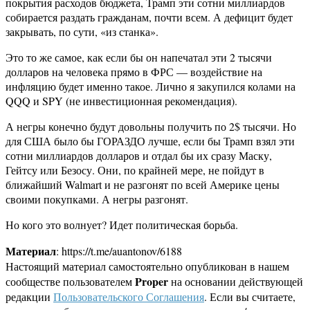
покрытия расходов бюджета, Трамп эти сотни миллиардов
собирается раздать гражданам, почти всем. А дефицит будет
закрывать, по сути, «из станка».
Это то же самое, как если бы он напечатал эти 2 тысячи
долларов на человека прямо в ФРС — воздействие на
инфляцию будет именно такое. Лично я закупился колами на
QQQ и SPY (не инвестиционная рекомендация).
А негры конечно будут довольны получить по 2$ тысячи. Но
для США было бы ГОРАЗДО лучше, если бы Трамп взял эти
сотни миллиардов долларов и отдал бы их сразу Маску,
Гейтсу или Безосу. Они, по крайней мере, не пойдут в
ближайший Walmart и не разгонят по всей Америке цены
своими покупками. А негры разгонят.
Но кого это волнует? Идет политическая борьба.
Материал
: https://t.me/auantonov/6188
Настоящий материал самостоятельно опубликован в нашем
Proper
сообществе пользователем
на основании действующей
редакции
Пользовательского Соглашения
. Если вы считаете,