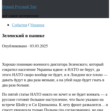
Новый Русский Топ
всё самое интересное
События
/
Украина
Зеленский в панике
Опубликовано
·
03.03.2025
Хорошо понимаю военного диктатора Зеленского, который
сократил население Украины вдвое: в НАТО не берут, да
этого НАТО скоро вообще не будет, и в Лондоне все плохо —
давать будут в два раза меньше, а на убой надо будет гнать в
два раза больше.
По пятой статье НАТО никто не хочет и не будет воевать — а
русские готовят большое наступление, что было указано на
встрече Шойгу и Си Цзиньпина. К лету фронт развалится… и
спасет еврохохла только Польша (по согласованию), но она