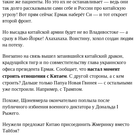
такие же пациенты. Но это их не останавливает — ведь они
так долго рассказывали сами себе и России про китайскую
угрозу! Вот прям сейчас Ермак наберёт Си — и тот откроет
второй фронт.
Но высадка китайской армии будет не во Владивостоке — а
сразу в Нью-Йорке! Ахахахаха. Воистину, хохол создан людям
на потеху.
Внезапно на связь вышел затаившийся китайский дракон,
крадущийся тигр и по совместительству глава украинского
настал момент
офиса президента Ермак. Сообщает, что
строить отношения с Китаем
. С другой стороны, а с кем
строить? Дальше только Папуа Новая Гвинея — с остальными
уже построили. Например, с Трампом.
Похоже, Щоневмерла окончательно поплыла после
публичного избиения военного диктатора у Дональда I
Рыжего.
Неужели предложат Китаю присоединить Жмеринку вместо
Тайбэя?