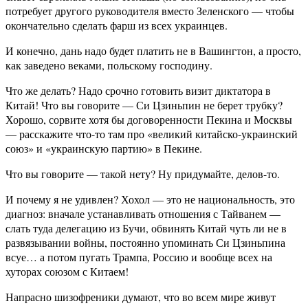
потребует другого руководителя вместо Зеленского — чтобы
окончательно сделать фарш из всех украинцев.
И конечно, дань надо будет платить не в Вашингтон, а просто,
как заведено веками, польскому господину.
Что же делать? Надо срочно готовить визит диктатора в
Китай! Что вы говорите — Си Цзиньпин не берет трубку?
Хорошо, сорвите хотя бы договоренности Пекина и Москвы
— расскажите что-то там про «великий китайско-украинский
союз» и «украинскую партию» в Пекине.
Что вы говорите — такой нету? Ну придумайте, делов-то.
И почему я не удивлен? Хохол — это не национальность, это
диагноз: вначале устанавливать отношения с Тайванем —
слать туда делегацию из Бучи, обвинять Китай чуть ли не в
развязывании войны, постоянно упоминать Си Цзиньпина
всуе… а потом пугать Трампа, Россию и вообще всех на
хуторах союзом с Китаем!
Напрасно шизофреники думают, что во всем мире живут