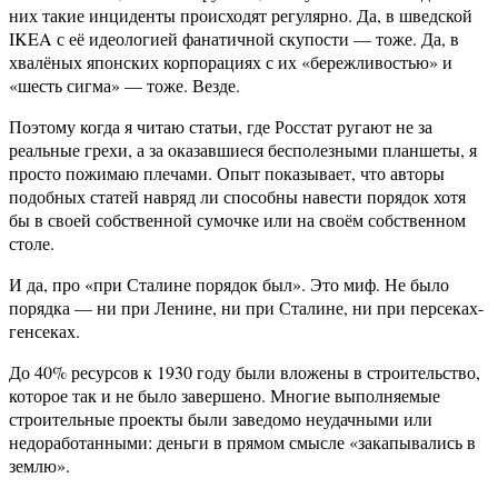
них такие инциденты происходят регулярно. Да, в шведской
IKEA с её идеологией фанатичной скупости — тоже. Да, в
хвалёных японских корпорациях с их «бережливостью» и
«шесть сигма» — тоже. Везде.
Поэтому когда я читаю статьи, где Росстат ругают не за
реальные грехи, а за оказавшиеся бесполезными планшеты, я
просто пожимаю плечами. Опыт показывает, что авторы
подобных статей навряд ли способны навести порядок хотя
бы в своей собственной сумочке или на своём собственном
столе.
И да, про «при Сталине порядок был». Это миф. Не было
порядка — ни при Ленине, ни при Сталине, ни при персеках-
генсеках.
До 40% ресурсов к 1930 году были вложены в строительство,
которое так и не было завершено. Многие выполняемые
строительные проекты были заведомо неудачными или
недоработанными: деньги в прямом смысле «закапывались в
землю».