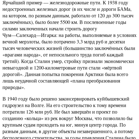
Ярчайший пример ― железнодорожные пути. К 1938 году
недостроенных железных дорог (в их числе и дороги БАМа,
на котором, по разным данным, работало от 120 до 300 тысяч
заключённых), было более 5500 км. В послевоенные годы
силами заключенных начали строить дорогу
Чум―Салехард―Игарка: на работы, выполняемые в условиях
вечной мерзлоты, было потрачено 3,3 млрд руб и десятки
тысяч человеческих жизней (большинство заключённых были
«врагами народа», от непосильного труда погиб каждый
третий). Когда Сталин умер, стройку признали экономически
невыгодной и 1200-километровые пути стали «мёртвой
дорогой». Данная попытка покорения Арктики была всего
лишь неудачной составляющей «плана преобразования
природы».
В 1940 году было решено законсервировать куйбышевский
гидроузел на Волге. На его строительство к тому времени
потратили 126 млн руб. Не был завершён и проект по
созданию «кольца» из рек вокруг Москвы, что позволило бы
крупным судам проходить на юг, минуя центр города. По
разным данным, в другие объекты незавершенного, а потому
бесполезного строительства, за годы правления Сталина было