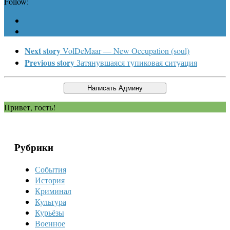
Follow:
Next story
VolDeMaar — New Occupation (soul)
Previous story
Затянувшаяся тупиковая ситуация
Привет, гость!
Рубрики
События
История
Криминал
Культура
Курьёзы
Военное