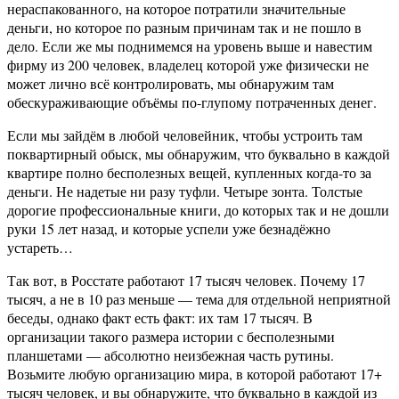
нераспакованного, на которое потратили значительные
деньги, но которое по разным причинам так и не пошло в
дело. Если же мы поднимемся на уровень выше и навестим
фирму из 200 человек, владелец которой уже физически не
может лично всё контролировать, мы обнаружим там
обескураживающие объёмы по-глупому потраченных денег.
Если мы зайдём в любой человейник, чтобы устроить там
поквартирный обыск, мы обнаружим, что буквально в каждой
квартире полно бесполезных вещей, купленных когда-то за
деньги. Не надетые ни разу туфли. Четыре зонта. Толстые
дорогие профессиональные книги, до которых так и не дошли
руки 15 лет назад, и которые успели уже безнадёжно
устареть…
Так вот, в Росстате работают 17 тысяч человек. Почему 17
тысяч, а не в 10 раз меньше — тема для отдельной неприятной
беседы, однако факт есть факт: их там 17 тысяч. В
организации такого размера истории с бесполезными
планшетами — абсолютно неизбежная часть рутины.
Возьмите любую организацию мира, в которой работают 17+
тысяч человек, и вы обнаружите, что буквально в каждой из