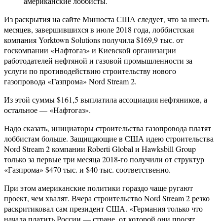
американские лоббисты.
Из раскрытия на сайте Минюста США следует, что за шесть
месяцев, завершившихся в июле 2018 года, лоббистская
компания Yorktown Solutions получила $169,9 тыс. от
госкомпании «Нафтогаз» и Киевской организации
работодателей нефтяной и газовой промышленности за
услуги по противодействию строительству нового
газопровода «Газпрома» Nord Stream 2.
Из этой суммы $161,5 выплатила ассоциация нефтяников, а
остальное — «Нафтогаз».
Надо сказать, инициаторы строительства газопровода платят
лоббистам больше. Защищающие в США идею строительства
Nord Stream 2 компании Roberti Global и Hawksbill Group
только за первые три месяца 2018-го получили от структур
«Газпрома» $470 тыс. и $40 тыс. соответственно.
При этом американские политики гораздо чаще ругают
проект, чем хвалят. Вчера строительство Nord Stream 2 резко
раскритиковал сам президент США. «Германия только что
начала платить России — стране, от которой они просят