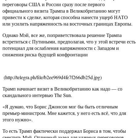
переговоры США и России сразу после первого
официального визита Трампа в Великобританию могут
привести к сделке, которая способна нанести ущерб НАТО
или усилить напряженность на восточных границах Европы.
Однако Мэй, все же, поприветствовала решение Трампа
встретиться с Путиными, предполагая, что у этой встречи есть
потенциал для ослабления напряженности с Западом и
снижения риска будущей конфронтации
​​ (http://telegra.ph/file/b2ee969d4fe7f266db25d.jpg)
Трамп начинает визит в Великобританию как надо — со
скандального интервью The Sun.
«Я думаю, что Борис Джонсон мог бы быть отличным
премьер-министром. Мне кажется, у него есть всё, что для
этого нужно».
То есть Трамп фактически поддержал Бориса в том, чтобы
сместить Мэй. Отличный задел для удачных переговоров