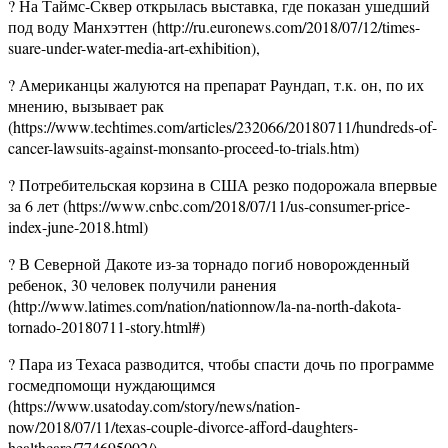
? На Таймс-Сквер открылась выставка, где показан ушедший
под воду Манхэттен (http://ru.euronews.com/2018/07/12/times-
suare-under-water-media-art-exhibition),
? Американцы жалуются на препарат Раундап, т.к. он, по их
мнению, вызывает рак
(https://www.techtimes.com/articles/232066/20180711/hundreds-of-
cancer-lawsuits-against-monsanto-proceed-to-trials.htm)
? Потребительская корзина в США резко подорожала впервые
за 6 лет (https://www.cnbc.com/2018/07/11/us-consumer-price-
index-june-2018.html)
? В Северной Дакоте из-за торнадо погиб новорожденный
ребенок, 30 человек получили ранения
(http://www.latimes.com/nation/nationnow/la-na-north-dakota-
tornado-20180711-story.html#)
? Пара из Техаса разводится, чтобы спасти дочь по программе
госмедпомощи нуждающимся
(https://www.usatoday.com/story/news/nation-
now/2018/07/11/texas-couple-divorce-afford-daughters-
healthcare/774695002/)