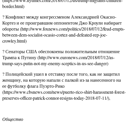
(https://www.nytimes.com/2018/07/12/us/trump-migrants-children-
border.html)
? Конфликт между конгрессменом Александрией Окасио-
Кортез и ее проигравшим оппонентом Джо Кроули набирает
обороты (http://www.foxnews.com/politics/2018/07/12/feud-erupts-
between-dem-socialist-ocasio-cortez-and-defeated-rep-joe-
crowley.html)
? Сенаторы США обеспокоены положительным отношение
Трампа к Путину (http://www.euronews.com/2018/07/12/as-
trump-says-putin-not-my-enemy-sceptics-in-us-see-danger)
? Полицейский ушел в отставку после того, как не защитил
женщину, на которую напали с палкой из-за нанесенного на
ее футболку флага Пуэрто-Рико
(https://www.cbsnews.com/news/puerto-rico-shirt-harassment-forest-
preserves-officer-patrick-connor-resigns-today-2018-07-11/),
Общество