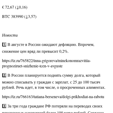
€ 72,67 (↓0,16)
BTC 383990 (↓3,57)
Новости
1️⃣ В августе в России ожидают дефляцию. Впрочем,
снижение цен вряд ли превысит 0,2%.
https://iz.ru/765822/inna-grigoreva/minekonomrazvitiia-
prognoziruet-snizhenie-tcen-v-avguste
2️⃣ В России планируется поднять сумму долга, который
можно списывать у граждан с зарплат, с 25 до 100 тысяч
рублей. Речь идет, в том числе, о просроченных алиментах.
https://iz.ru/766163/tatiana-berseneva/dolgi-prikhodiat-na-rabotu
3️⃣ За три года граждане РФ потеряли на переводах своих
пенсионных накоплений более 100 млрд рублей. Согласно