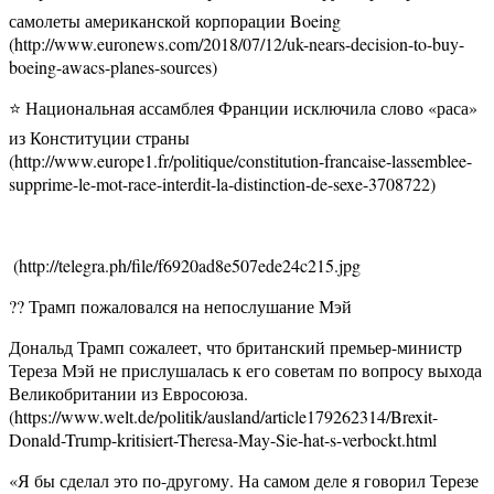
самолеты американской корпорации Boeing
(http://www.euronews.com/2018/07/12/uk-nears-decision-to-buy-
boeing-awacs-planes-sources)
⭐ Национальная ассамблея Франции исключила слово «раса»
из Конституции страны
(http://www.europe1.fr/politique/constitution-francaise-lassemblee-
supprime-le-mot-race-interdit-la-distinction-de-sexe-3708722)
​​ (http://telegra.ph/file/f6920ad8e507ede24c215.jpg
?? Трамп пожаловался на непослушание Мэй
Дональд Трамп сожалеет, что британский премьер-министр
Тереза Мэй не прислушалась к его советам по вопросу выхода
Великобритании из Евросоюза.
(https://www.welt.de/politik/ausland/article179262314/Brexit-
Donald-Trump-kritisiert-Theresa-May-Sie-hat-s-verbockt.html
«Я бы сделал это по-другому. На самом деле я говорил Терезе