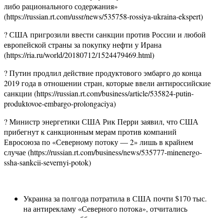
либо рационального содержания»
(https://russian.rt.com/ussr/news/535758-rossiya-ukraina-ekspert)
? США пригрозили ввести санкции против России и любой
европейской страны за покупку нефти у Ирана
(https://ria.ru/world/20180712/1524479469.html)
? Путин продлил действие продуктового эмбарго до конца
2019 года в отношении стран, которые ввели антироссийские
санкции (https://russian.rt.com/business/article/535824-putin-
produktovoe-embargo-prolongaciya)
? Министр энергетики США Рик Перри заявил, что США
прибегнут к санкционным мерам против компаний
Евросоюза по «Северному потоку — 2» лишь в крайнем
случае (https://russian.rt.com/business/news/535777-minenergo-
ssha-sankcii-severnyi-potok)
Украина за полгода потратила в США почти $170 тыс.
на антирекламу «Северного потока», отчитались