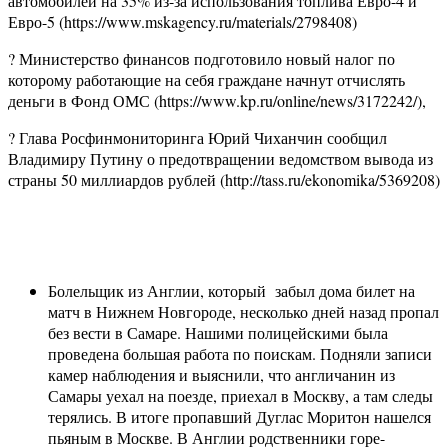
автомобилей на 35% из-за использования топлива Евро-4 и
Евро-5 (https://www.mskagency.ru/materials/2798408)
? Министерство финансов подготовило новый налог по
которому работающие на себя граждане начнут отчислять
деньги в Фонд ОМС (https://www.kp.ru/online/news/3172242/),
? Глава Росфинмониторинга Юрий Чиханчин сообщил
Владимиру Путину о предотвращении ведомством вывода из
страны 50 миллиардов рублей (http://tass.ru/ekonomika/5369208)
Болельщик из Англии, который забыл дома билет на
матч в Нижнем Новгороде, несколько дней назад пропал
без вести в Самаре. Нашими полицейскими была
проведена большая работа по поискам. Подняли записи
камер наблюдения и выяснили, что англичанин из
Самары уехал на поезде, приехал в Москву, а там следы
терялись. В итоге пропавший Дуглас Моритон нашелся
пьяным в Москве. В Англии родственники горе-