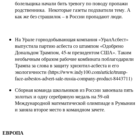
болельщика начали бить тревогу по поводу пропажи
родственника. Некоторые газеты подхватили тему. А
как же без страшилок – в России пропадают люди.
На Урале горнодобывающая компания «УралАсбест»
выпустила партию асбеста со штампом «Одобрено
Дональдом Трампом, 45-м президентом США». Таким
необычным образом рабочие комбината поблагодарили
Трампа за слова в защиту хризотил-асбеста и его
экологичности (https://www.indy100.com/article/trump-
face-asbestos-advert-sale-russia-company-product-8443711)
Сборная команда школьников из России завоевала пять
золотых и одну серебряную медаль на 59-ой
Международной математической олимпиаде в Румынии
и заняла второе место в командном зачете.
ЕВРОПА