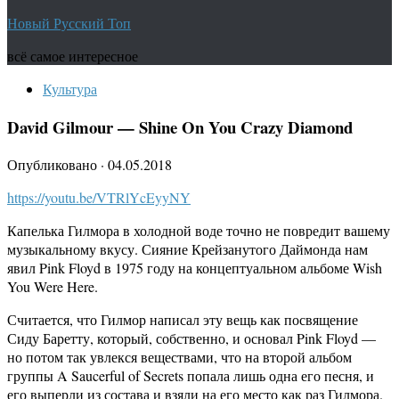
Новый Русский Топ
всё самое интересное
Культура
David Gilmour — Shine On You Crazy Diamond
Опубликовано
·
04.05.2018
https://youtu.be/VTRlYcEyyNY
Капелька Гилмора в холодной воде точно не повредит вашему
музыкальному вкусу. Сияние Крейзанутого Даймонда нам
явил Pink Floyd в 1975 году на концептуальном альбоме Wish
You Were Here.
Считается, что Гилмор написал эту вещь как посвящение
Сиду Баретту, который, собственно, и основал Pink Floyd —
но потом так увлекся веществами, что на второй альбом
группы A Saucerful of Secrets попала лишь одна его песня, и
его выперли из состава и взяли на его место как раз Гилмора.