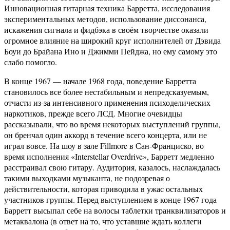
Инновационная гитарная техника Барретта, исследования
экспериментальных методов, использование диссонанса,
искажения сигнала и фидбэка в своём творчестве оказали
огромное влияние на широкий круг исполнителей от Дэвида
Боуи до Брайана Ино и Джимми Пейджа, но ему самому это
слабо помогло.
В конце 1967 — начале 1968 года, поведение Барретта
становилось все более нестабильным и непредсказуемым,
отчасти из-за интенсивного применения психоделических
наркотиков, прежде всего ЛСД. Многие очевидцы
рассказывали, что во время некоторых выступлений группы,
он бренчал один аккорд в течение всего концерта, или не
играл вовсе. На шоу в зале Fillmore в Сан-Франциско, во
время исполнения «Interstellar Overdrive», Барретт медленно
расстраивал свою гитару. Аудитория, казалось, наслаждалась
такими выходками музыканта, не подозревая о
действительности, которая приводила в ужас остальных
участников группы. Перед выступлением в конце 1967 года
Барретт высыпал себе на волосы таблетки транквилизаторов и
метаквалона (в ответ на то, что уставшие ждать коллеги