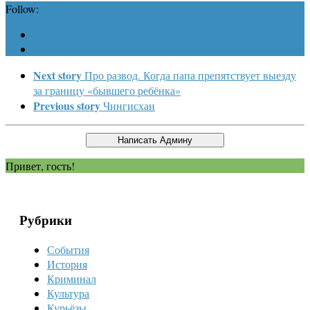
Follow:
Next story
Про развод. Когда папа препятствует выезду
за границу «бывшего ребёнка»
Previous story
Чингисхан
Привет, гость!
Рубрики
События
История
Криминал
Культура
Курьёзы