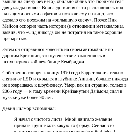
вышли на сцену без него), обильно облив это тюбиком геля
для укладки волос. Впоследствии всё это расплавилось под
палящими огнями софитов и потекло ему на лицо, что
сделало его похожим на «оплывшую свечу». Позже Ник
Мейсон оспорил часть истории (в отношении метаквалона),
заявив, что «Сид никогда бы не потратил на такое хорошие
препараты».
Затем он отправился колесить на своем автомобиле по
дорогам Британии, это путешествие закончилось в
психиатрической лечебнице Кембриджа.
Собственно говоря, к концу 1970 года Баррет окончательно
спятил от LSD и скрылся в глубинке Англии, больше никогда
не возвращаясь к шоубизнесу. Умер, как ни странно, только в
2006 году — к тому времени Крейзанутый Даймонд сиял в
музыке уже более 30 лет.
Дэвид Гилмор вспоминал:
Я начал с чистого листа. Мной двигало желание
придать группе хоть какую-то форму. Сейчас это
кажется смешным, но когда я пришёл в Pink Floyd,