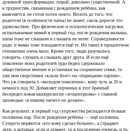
духовной трансформации, порой, довольно существенной. А
к трудностям, связанным с рождением ребёнка, как
выясняется, не готов почти никто. Вплоть до того, что
родители (в особенности папы) не знают, сколь дорогое это
удовольствие. Про физические и психологические нагрузки,
испытываемые мамой в первый год, после рождения малыша,
папы тоже не слышали и слышать не хотят. Справедливости
ради, и мамы тоже попадаются ещё те. Но таких в процентном
отношении очень мало. Кроме того, люди разучились
говорить, слушать и слышать друг друга. И если ещё
поколение моих родителей худо-бедно сдерживало
общественное мнение и установки на сохранение семьи, то
уже мои сверстники «клали болт» на «порицание партии».
Что уж говорить о «молодом поколении», кому чуть за 20 и
немного под 30. Добавляет перчинки в этот брачный
беспредел новая квазирелигия «эгоцентризма» с главной
заповедью «я никому ничего не должен».
Как результат, в первый год супружества распадается больше
половины пар. После рождения ребёнка — ещё половина.
Супруги меряются «кто кому сделал больнее», а страдают
дети, о которых, если и думают, то в последнюю очередь, и то,