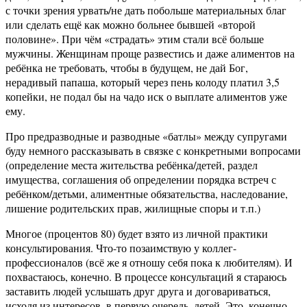
с точки зрения урвать/не дать побольше материальных благ
или сделать ещё как можно больнее бывшей «второй
половине». При чём «страдать» этим стали всё больше
мужчины. Женщинам проще развестись и даже алиментов на
ребёнка не требовать, чтобы в будущем, не дай Бог,
нерадивый папаша, который через пень колоду платил 3,5
копейки, не подал бы на чадо иск о выплате алиментов уже
ему.
Про предразводные и разводные «батлы» между супругами
буду немного рассказывать в связке с конкретными вопросами
(определение места жительства ребёнка/детей, раздел
имущества, соглашения об определении порядка встреч с
ребёнком/детьми, алиментные обязательства, наследование,
лишение родительских прав, жилищные споры и т.п.)
Многое (процентов 80) будет взято из личной практики
консультирования. Что-то позаимствую у коллег-
профессионалов (всё же я отношу себя пока к любителям). И
похвастаюсь, конечно. В процессе консультаций я стараюсь
заставить людей услышать друг друга и договариваться,
исходя из интересов, в первую очередь, детей. Это, конечно,