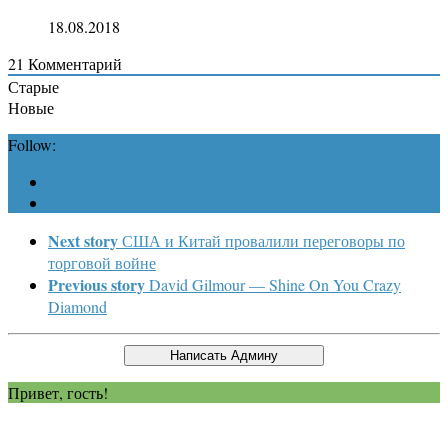
18.08.2018
21
Комментарий
Старые
Новые
Follow:
Next story
США и Китай провалили переговоры по
торговой войне
Previous story
David Gilmour — Shine On You Crazy
Diamond
Привет, гость!