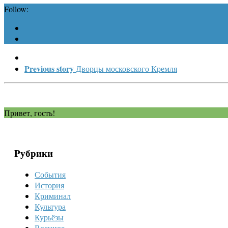
Follow:
Previous story
Дворцы московского Кремля
Привет, гость!
Рубрики
События
История
Криминал
Культура
Курьёзы
Военное