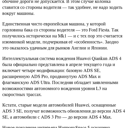
обочине дороги не допускается. В этом случае колонка
ставится со стороны водителя — так удобнее, не надо ходить
вокруг машины.
Единственная чисто европейская машина, у которой
горловина бака со стороны водителя — это Ford Fiesta. Так
получилось исторически на Mk1 — и с тех пор это считается
изюминкой модели, подчеркивая её «особенность». Заодно
это оказалось удачным для рынков Англии и Японии.
Интеллектуальная система вождения Huawei Qiankun ADS 4
была официально представлена в апреле текущего года и
включает четыре модификации: базовую ADS SE,
расширенную ADS Pro, продвинутую ADS Max и
флагманскую ADS Ultra. Последняя обладает заявленными
возможностями автономного вождения уровня L3 на
скоростных трассах.
Кстати, старые модели автомобилей Huawei, оснащенные
ADS 3 SE, получат возможность обновления до версии ADS 4
SE, а автомобили с ADS 3 Pro — до версии ADS 4 Max.
Новое поколение интерьера HarmonySpace 5 оснащено