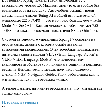
Вот недавно Xpeng показала свой автомобиль P7 с
автопилотом уровня L3. Машины сами (то есть вообще без
водителя) едут на доставку. Автомобиль оснащён тремя
фирменными чипами Turing AI с общей вычислительной
мощностью 2250 TOPS — это в три раза больше, чем у Tesla
Model Y с SoC AI 4. Каждая микросхема обеспечивает 750
TOPS, что также превосходит показатели Nvidia Orin Thor.
Система автономного управления Xpeng P7 основана на
работе камер, данные с которых обрабатываются
встроенными процессорами. Электромобиль поддерживает
интеллектуальные модели VLA (Vision-Language-Action) и
VLM (Vision-Language Models), что позволяет ему
анализировать обстановку и принимать решения в реальном
времени. Дополнительно модель получила поддержку
функций NGP (Navigation Guided Pilot), работающих как на
магистралях, так и на городских улицах.
А теперь давайте, начинайте рассказывать, что «китайцы всё
только копируют».
Источник материала