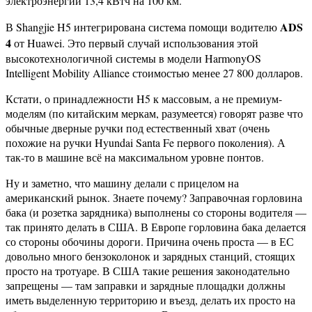
электроэнергии 13,4 кВтч на 100 км.
ADS
В Shangjie H5 интегрирована система помощи водителю
4
от Huawei. Это первый случай использования этой
высокотехнологичной системы в модели HarmonyOS
Intelligent Mobility Alliance стоимостью менее 27 800 долларов.
Кстати, о принадлежности H5 к массовым, а не премиум-
моделям (по китайским меркам, разумеется) говорят разве что
обычные дверные ручки под естественный хват (очень
похожие на ручки Hyundai Santa Fe первого поколения). А
так-то в машине всё на максимальном уровне понтов.
Ну и заметно, что машину делали с прицелом на
американский рынок. Знаете почему? Заправочная горловина
бака (и розетка зарядника) выполнены со стороны водителя —
так принято делать в США. В Европе горловина бака делается
со стороны обочины дороги. Причина очень проста — в ЕС
довольно много бензоколонок и зарядных станций, стоящих
просто на тротуаре. В США такие решения законодательно
запрещены — там заправки и зарядные площадки должны
иметь выделенную территорию и въезд, делать их просто на