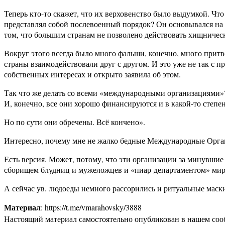
Теперь кто-то скажет, что их верховенство было выдумкой. Что
представлял собой послевоенный порядок? Он основывался на о
том, что большим странам не позволено действовать хищничес
Вокруг этого всегда было много фальши, конечно, много притво
страны взаимодействовали друг с другом. И это уже не так с 
собственных интересах и открыто заявила об этом.
Так что же делать со всеми «международными организациями»? 
И, конечно, все они хорошо финансируются и в какой-то степен
Но по сути они обречены. Всё кончено».
Интересно, почему мне не жалко бедные Международные Орга
Есть версия. Может, потому, что эти организации за минувшие 
сборищем блудниц и мужеложцев и «пиар-департаментом» мир
А сейчас ув. людоеды немного рассорились и ритуальные маски 
Материал
: https://t.me/vmarahovsky/3888
Настоящий материал самостоятельно опубликован в нашем соо