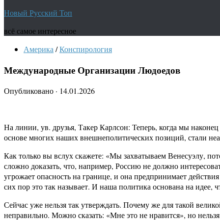
Новый Русский Топ
всё самое интересное
Америка
/
Конспирология
Международные Организации Людоедов
Опубликовано
·
14.01.2026
На линии, ув. друзья, Такер Карлсон: Теперь, когда мы наконе
основе многих наших внешнеполитических позиций, стали неа
Как только вы вслух скажете: «Мы захватываем Венесуэлу, по
сложно доказать, что, например, Россию не должно интересова
угрожает опасность на границе, и она предпринимает действи
сих пор это так называет. И наша политика основана на идее, 
Сейчас уже нельзя так утверждать. Почему же для такой велико
неправильно. Можно сказать: «Мне это не нравится», но нель