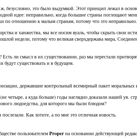
 ж, безусловно, это было выдумкой. Этот принцип лежал в основ
дной идее: неправильно, когда большие страны поглощают меньш
ки по отношению к малым странам, потому что это неправильно.
рства и ханжества, мы все носим вуаль, чтобы скрыть свои исти
прошлой недели, потому что великая сверхдержава мира, Соедин
Есть ли смысл в их существовании, раз мы перестали притворят
и будут существовать и в будущем.
низации, державшие контрольный всемирный пакет моральных 
(не четыре, а куда больше) годы наглядно доказали нашей ув. ст
ового людоедства, для которого мы были блюдом?
послезали. Как хотите, а по мне это отличная новость.
Proper
бществе пользователем
на основании действующей реда