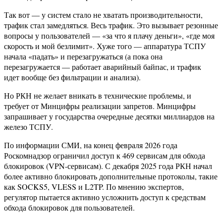
Так вот — у систем стало не хватать производительности,
трафик стал замедляться. Весь трафик. Это вызывает резонные
вопросы у пользователей — «за что я плачу деньги», «где моя
скорость и мой безлимит». Хуже того — аппаратура ТСПУ
начала «падать» и перезагружаться (а пока она
перезагружается — работает аварийный байпас, и трафик
идет вообще без фильтрации и анализа).
Но РКН не желает вникать в технические проблемы, и
требует от Минцифры реализации запретов. Минцифры
запрашивает у государства очередные десятки миллиардов на
железо ТСПУ.
По информации СМИ, на конец февраля 2026 года
Роскомнадзор ограничил доступ к 469 сервисам для обхода
блокировок (VPN-сервисам). С декабря 2025 года РКН начал
более активно блокировать дополнительные протоколы, такие
как SOCKS5, VLESS и L2TP. По мнению экспертов,
регулятор пытается активно усложнить доступ к средствам
обхода блокировок для пользователей.