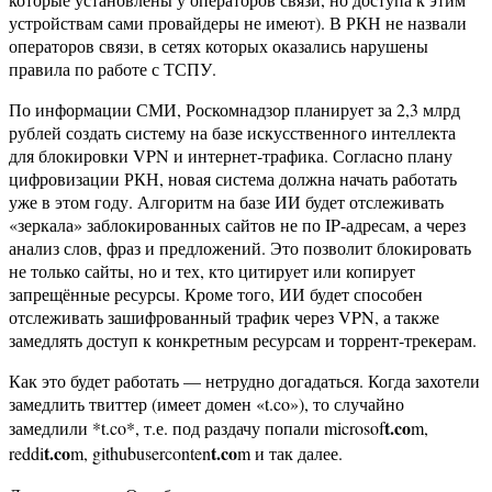
устройствам сами провайдеры не имеют). В РКН не назвали
операторов связи, в сетях которых оказались нарушены
правила по работе с ТСПУ.
По информации СМИ, Роскомнадзор планирует за 2,3 млрд
рублей создать систему на базе искусственного интеллекта
для блокировки VPN и интернет‑трафика. Согласно плану
цифровизации РКН, новая система должна начать работать
уже в этом году. Алгоритм на базе ИИ будет отслеживать
«зеркала» заблокированных сайтов не по IP‑адресам, а через
анализ слов, фраз и предложений. Это позволит блокировать
не только сайты, но и тех, кто цитирует или копирует
запрещённые ресурсы. Кроме того, ИИ будет способен
отслеживать зашифрованный трафик через VPN, а также
замедлять доступ к конкретным ресурсам и торрент‑трекерам.
Как это будет работать — нетрудно догадаться. Когда захотели
замедлить твиттер (имеет домен «t.co»), то случайно
t.co
замедлили *t.co*, т.е. под раздачу попали microsof
m,
t.co
t.co
reddi
m, githubuserconten
m и так далее.