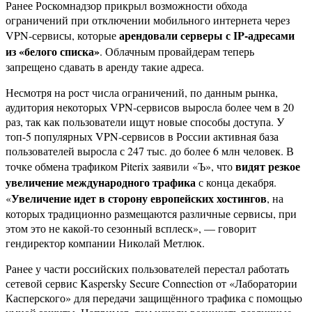
Ранее Роскомнадзор прикрыл возможности обхода
ограничений при отключении мобильного интернета через
арендовали серверы с IP‑адресами
VPN‑сервисы, которые
из «белого списка»
. Облачным провайдерам теперь
запрещено сдавать в аренду такие адреса.
Несмотря на рост числа ограничений, по данным рынка,
аудитория некоторых VPN-сервисов выросла более чем в 20
раз, так как пользователи ищут новые способы доступа. У
топ-5 популярных VPN‑сервисов в России активная база
пользователей выросла с 247 тыс. до более 6 млн человек. В
видят резкое
точке обмена трафиком Piterix заявили «Ъ», что
увеличение международного трафика
с конца декабря.
Увеличение идет в сторону европейских хостингов
«
, на
которых традиционно размещаются различные сервисы, при
этом это не какой‑то сезонный всплеск», — говорит
гендиректор компании Николай Метлюк.
Ранее у части российских пользователей перестал работать
сетевой сервис Kaspersky Secure Connection от «Лаборатории
Касперского» для передачи защищённого трафика с помощью