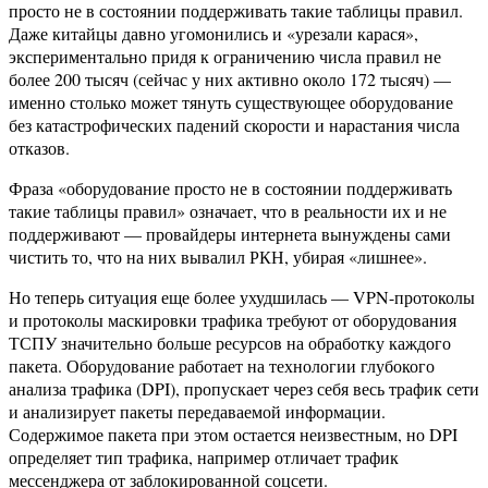
просто не в состоянии поддерживать такие таблицы правил.
Даже китайцы давно угомонились и «урезали карася»,
экспериментально придя к ограничению числа правил не
более 200 тысяч (сейчас у них активно около 172 тысяч) —
именно столько может тянуть существующее оборудование
без катастрофических падений скорости и нарастания числа
отказов.
Фраза «оборудование просто не в состоянии поддерживать
такие таблицы правил» означает, что в реальности их и не
поддерживают — провайдеры интернета вынуждены сами
чистить то, что на них вывалил РКН, убирая «лишнее».
Но теперь ситуация еще более ухудшилась — VPN-протоколы
и протоколы маскировки трафика требуют от оборудования
ТСПУ значительно больше ресурсов на обработку каждого
пакета. Оборудование работает на технологии глубокого
анализа трафика (DPI), пропускает через себя весь трафик сети
и анализирует пакеты передаваемой информации.
Содержимое пакета при этом остается неизвестным, но DPI
определяет тип трафика, например отличает трафик
мессенджера от заблокированной соцсети.