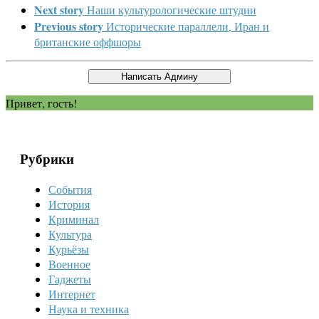
Next story
Наши культурологические штудии
Previous story
Исторические параллели, Иран и
британские оффшоры
Привет, гость!
Рубрики
События
История
Криминал
Культура
Курьёзы
Военное
Гаджеты
Интернет
Наука и техника