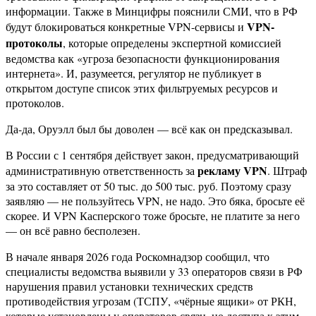
информации. Также в Минцифры пояснили СМИ, что в РФ
VPN-
будут блокироваться конкретные VPN-сервисы и
протоколы
, которые определены экспертной комиссией
ведомства как «угроза безопасности функционирования
интернета». И, разумеется, регулятор не публикует в
открытом доступе список этих фильтруемых ресурсов и
протоколов.
Да-да, Оруэлл был бы доволен — всё как он предсказывал.
В России с 1 сентября действует закон, предусматривающий
рекламу VPN
административную ответственность за
. Штраф
за это составляет от 50 тыс. до 500 тыс. руб. Поэтому сразу
заявляю — не пользуйтесь VPN, не надо. Это бяка, бросьте её
скорее. И VPN Касперского тоже бросьте, не платите за него
— он всё равно бесполезен.
В начале января 2026 года Роскомнадзор сообщил, что
специалисты ведомства выявили у 33 операторов связи в РФ
нарушения правил установки технических средств
противодействия угрозам (ТСПУ, «чёрные ящики» от РКН,
которые установлены у операторов связи, но доступа к этим