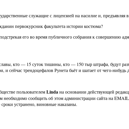
сударственные служащие с лицензией на насилие и, предъявляя в
ажданин первокурсник факультета истории костюма?
 подстрекая его во время публичного собрания к совершению ад
лавы, кто — 15 суток тишины, кто — 150 тыр штрафа, будут раз
и, и сейчас трендоцефалов Рунета бьёт и шатает от чего-нибудь 
Linda
бществе пользователем
на основании действующей редак
ам необходимо сообщить об этом администрации сайта на EMAI
 сроки устранено, виновные наказаны.