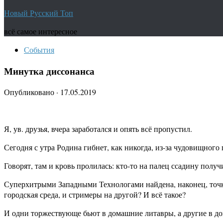
Новый Русский Топ
всё самое интересное
События
Минутка диссонанса
Опубликовано
·
17.05.2019
Я, ув. друзья, вчера заработался и опять всё пропустил.
Сегодня с утра Родина гибнет, как никогда, из-за чудовищного
Говорят, там и кровь пролилась: кто-то на палец ссадину получ
Суперхитрыми Западными Технологами найдена, наконец, точка 
городская среда, и стримеры на другой? И всё такое?
И одни торжествующе бьют в домашние литавры, а другие в до