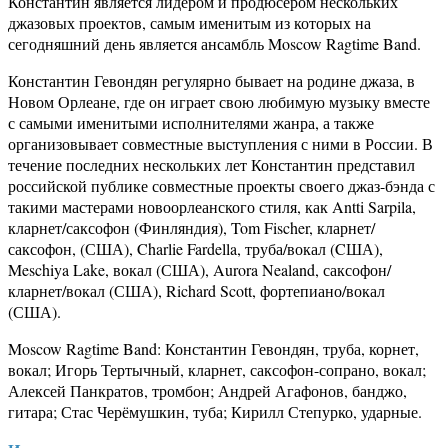
Константин является лидером и продюсером нескольких
джазовых проектов, самым именитым из которых на
сегодняшний день является ансамбль Moscow Ragtime Band.
Константин Гевондян регулярно бывает на родине джаза, в
Новом Орлеане, где он играет свою любимую музыку вместе
с самыми именитыми исполнителями жанра, а также
организовывает совместные выступления с ними в России. В
течение последних нескольких лет Константин представил
российской публике совместные проекты своего джаз-бэнда с
такими мастерами новоорлеанского стиля, как Antti Sarpila,
кларнет/саксофон (Финляндия), Tom Fischer, кларнет/
саксофон, (США), Charlie Fardella, труба/вокал (CША),
Meschiya Lake, вокал (США), Aurora Nealand, саксофон/
кларнет/вокал (США), Richard Scott, фортепиано/вокал
(США).
Moscow Ragtime Band: Константин Гевондян, труба, корнет,
вокал; Игорь Тертычный, кларнет, саксофон-сопрано, вокал;
Алексей Панкратов, тромбон; Андрей Агафонов, банджо,
гитара; Стас Черёмушкин, туба; Кирилл Степурко, ударные.