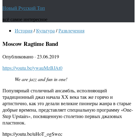
Новый Русский Топ
всё самое интересное
История
/
Культура
/
Развлечения
Moscow Ragtime Band
Опубликовано
·
23.06.2019
https://youtu.be/ywauMzBJAt0
We are jazz and fun in one!
Популярный столичный ансамбль, исполняющий
традиционный джаз начала ХХ века так же горячо и
артистично, как это делали великие пионеры жанра в старые
добрые времена, представляет специальную программу «One-
Step Upstairs», посвященную столетию первых джазовых
пластинок.
https://youtu.be/uHoT_ogSwec