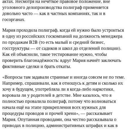
актах. Несмотря на нечёткое правовое положение, вне
уголовного делопроизводства полиграф применяется
довольно часто — как в частных компаниях, так и в
госорганах.
Мария проходила полиграф, когда ей нужно было устроиться
в одну из российских госкомпаний на должность менеджера
по продажам B2B (то есть малый и средний бизнес,
госструктуры — от садиков и школ до отделений полиции).
Как ей объяснили, такое тестирование нужно, чтобы
проверить благонадёжность: вдруг Мария начнёт заключать
фиктивные сделки и брать откаты.
«Вопросы там задавали странные и иногда совсем не по теме.
Например, спрашивали, как я отношусь к детям и сколько их
хочу в будущем, употребляла ли я когда-либо наркотики,
воровала ли у родителей в детстве. Мне казалось, что я
полностью провалила полиграф, потому что волноваться
начала ещё на этапе прикрепления всех нужных для
процедуры проводов и прочей хрени», — рассказывает
Мария. Опутанная проводами, она честно рассказывала о
приводах в полицию, административных штрафах и как в