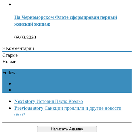
На Черноморском Флоте сформирован первый
женский экипаж
09.03.2020
3
Комментарий
Старые
Новые
Follow:
Next story
История Пауло Коэльо
Previous story
Санкции продлили и другие новости
06.07