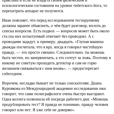
психологическим состоянием на уровне тибетского йога, то
перехитрить аппарат не получится.
Иван поясняет, что перед исследованием тестируемому
должны заранее объяснить, о чём будет разговор, вплоть до
списка вопросов. Есть подвох — вопросов может быть около
ста (на них испытуемый отвечает без проводов). А с
проводами зададут, к примеру, двадцать. «Глупая машина
дважды посчитала, что я вру, когда я говорил чистейшую
правду, — это просто смешно. Следовательно, ты можешь
быть честен, но занервничать, а это сочтут за ложь. Поэтому я
никому не советую проходить детектор и сам не горю
желанием связываться с ним вновь», — предостерегает
собеседник .
Впрочем, несладко бывает не только соискателям. Диана
Курпякова из Международной академии исследования лжи
говорит, что сами полиграфологи очень быстро выгорают.
Одна коллега позвонила ей посреди рабочего дня: «Можешь
продублировать тест? Я правда не понимаю, правду человек
говорит или нет. Я уже себе не доверяю».