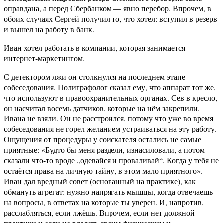
оправдана, а перед Сбербанком — явно перебор. Впрочем, в
обоих случаях Сергей получил то, что хотел: вступил в резерв
и вышел на работу в банк.
Иван хотел работать в компании, которая занимается
интернет-маркетингом.
С детектором лжи он столкнулся на последнем этапе
собеседования. Полиграфолог сказал ему, что аппарат тот же,
что используют в правоохранительных органах. Сев в кресло,
он насчитал восемь датчиков, которые на нём закрепили.
Ивана не взяли. Он не расстроился, потому что уже во время
собеседования не горел желанием устраиваться на эту работу.
Ощущения от процедуры у соискателя остались не самые
приятные: «Будто бы меня раздели, изнасиловали, а потом
сказали что-то вроде „одевайся и проваливай“. Когда у тебя не
остаётся права на личную тайну, в этом мало приятного».
Иван дал вредный совет (основанный на практике), как
обмануть агрегат: нужно напрягать мышцы, когда отвечаешь
на вопросы, в ответах на которые ты уверен. И, напротив,
расслабляться, если лжёшь. Впрочем, если нет должной
практики и если не владеть своим физическим и