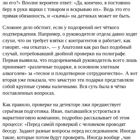
ли его?» Вполне вероятен ответ: «Да, конечно, я постоянно
беру в руки ящики с товаром и вскрываю их». Ведь это его
прямая обязанность, и «скачка́» на датчиках может не быть.
Сложнее дело обстоит, если у подозрений нет чёткого
подтверждения. Например, о руководителе отдела давно ходят
слухи, что он требует взятки с контрагентов и работает, как
говорят, «на откатах», — у Анатолия как раз был подобный
случай, потребовавший двойной проверки на полиграфе.
Первая выявила, что подозреваемый руководитель всего лишь
принимает «различные подарки, в основном элитным
алкоголем» за «тесное и плодотворное сотрудничество». А вот
вторая уже показала, что зачастую эти подарки представляли
собой крупные суммы наличными. Вся суть была в чётко
поставленных вопросах.
Как правило, проверке на детекторе лжи предшествует
серьёзная подготовка. Иван, пытавшийся устроиться в
маркетинговую компанию, подробно рассказывает об этом
процессе: «Перед само́й проверкой с человеком проводят
беседу. Задают разные вопросы перед исследованием. Иногда
такие, которые потом будут проверять. Иногда вообще „чаи