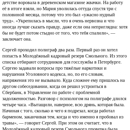
детстве воровала в деревенском магазине жвачки. На работу
её в итоге взяли, но Мария уволилась оттуда спустя три с
половиной месяца, потому что это был «ужасно нудный
труд». «Укрепилась в мысли, что я очень нервозна и что
иногда лучше сказать правду, даже если она неприглядна: хотя
бы не будет потом стыдно от того, что тебя спалили», —
заключает она.
Сергей проходил полиграф два раза. Первый раз он хотел
попасть в Молодёжный кадровый резерв Смольного. Из этого
списка отбирают сотрудников для госслужбы в Петербурге.
Сергею задавали вопросы про тяжёлые наркотики и
нарушения Уголовного кодекса, но, по его словам,
напряжения это не вызывало. Куда сложнее ему пришлось на
другом собеседовании, когда он решил устроиться в
Сбербанк, в Управление по работе с проблемной
задолженностью. Разговор с психологом на полиграфе длился
четыре часа. «Вытащили, наверное, всю дрянь, которая была.
Начиная с того, сколько и чего я подрезал, когда работал
барменом, заканчивая тем, когда и что именно я пробовал из
травы», — говорит Сергей. При этом он считает, что в
Молодёжный кадровый резерв Смольного проверка была