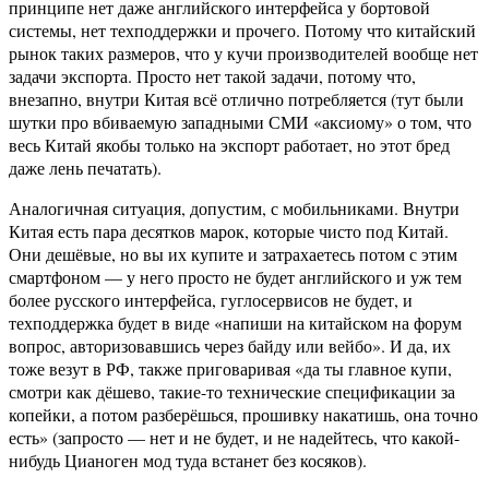
принципе нет даже английского интерфейса у бортовой
системы, нет техподдержки и прочего. Потому что китайский
рынок таких размеров, что у кучи производителей вообще нет
задачи экспорта. Просто нет такой задачи, потому что,
внезапно, внутри Китая всё отлично потребляется (тут были
шутки про вбиваемую западными СМИ «аксиому» о том, что
весь Китай якобы только на экспорт работает, но этот бред
даже лень печатать).
Аналогичная ситуация, допустим, с мобильниками. Внутри
Китая есть пара десятков марок, которые чисто под Китай.
Они дешёвые, но вы их купите и затрахаетесь потом с этим
смартфоном — у него просто не будет английского и уж тем
более русского интерфейса, гуглосервисов не будет, и
техподдержка будет в виде «напиши на китайском на форум
вопрос, авторизовавшись через байду или вейбо». И да, их
тоже везут в РФ, также приговаривая «да ты главное купи,
смотри как дёшево, такие-то технические спецификации за
копейки, а потом разберёшься, прошивку накатишь, она точно
есть» (запросто — нет и не будет, и не надейтесь, что какой-
нибудь Цианоген мод туда встанет без косяков).