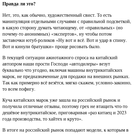
Правда ли это?
Нет, это, как обычно, художественный свист. То есть
манипуляция отдельными случаями с правильной подсветкой,
в какую сторону думать читающему, от «правильных» (но
почему-то анонимных) «экспертов», ну чтобы потом
заставочки ютуб-роликов «Ну вот и всё. Вот и удар в спину.
Вот и кинули братушки» проще рисовать было.
В текущей ситуации ажиотажного спроса на китайский
автопром наши прости Господи «автодилеры» везут
буквально что угодно, включая машины внутрикитайских
марок, не предназначенные для продажи на внешних рынках.
Так как примерно всё везётся, мягко скажем, условно-законно,
то всем пофигу.
Куча китайских марок уже зашла на российский рынок и
получила отличные отзывы, поэтому грех не втащить что-то
дешёвое внутрикитайское, приговаривая «раз китаец и 2023
года производства, то хайтех и круто».
В итоге на российский рынок попадают модели, к которым в