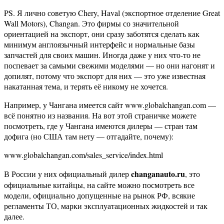
PS. Я лично советую Chery, Haval (экспортное отделение Great
Wall Motors), Changan. Это фирмы со значительной
ориентацией на экспорт, они сразу заботятся сделать как
минимум англоязычный интерфейс и нормальные базы
запчастей для своих машин. Иногда даже у них что-то не
поспевает за самыми свежими моделями — но они нагонят и
допилят, потому что экспорт для них — это уже известная
накатанная тема, и терять её никому не хочется.
Например, у Чангана имеется сайт www.globalchangan.com —
всё понятно из названия. На вот этой страничке можете
посмотреть, где у Чангана имеются дилеры — стран там
дофига (но США там нету — отгадайте, почему):
www.globalchangan.com/sales_service/index.html
changanauto.ru
В России у них официальный дилер
, это
официальные китайцы, на сайте можно посмотреть все
модели, официально допущенные на рынок РФ, всякие
регламенты ТО, марки эксплуатационных жидкостей и так
далее.