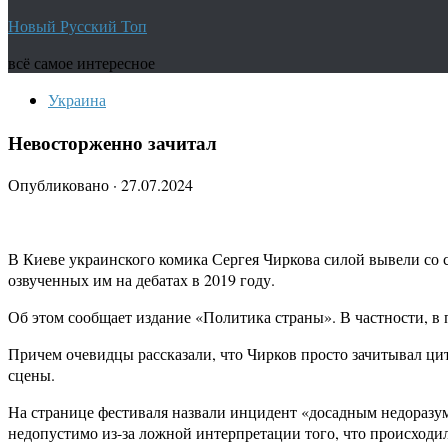
Новый Русский Топ
всё самое интересное
Украина
Невосторженно зачитал
Опубликовано
·
27.07.2024
В Киеве украинского комика Сергея Чиркова силой вывели со 
озвученных им на дебатах в 2019 году.
Об этом сообщает издание «Политика страны». В частности, в
Причем очевидцы рассказали, что Чирков просто зачитывал цит
сцены.
На странице фестиваля назвали инцидент «досадным недораз
недопустимо из-за ложной интерпретации того, что происходил