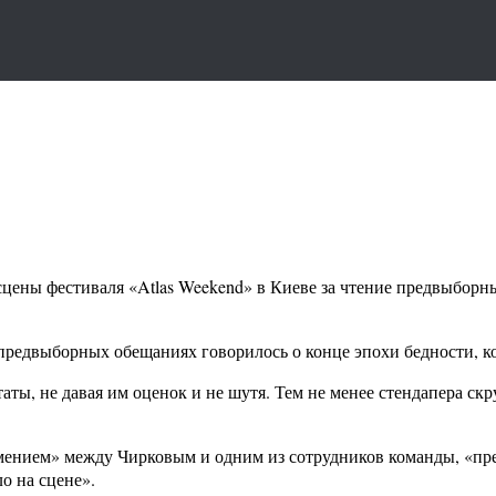
сцены фестиваля «Atlas Weekend» в Киеве за чтение предвыбор
 предвыборных обещаниях говорилось о конце эпохи бедности, к
аты, не давая им оценок и не шутя. Тем не менее стендапера ск
умением» между Чирковым и одним из сотрудников команды, «п
о на сцене».