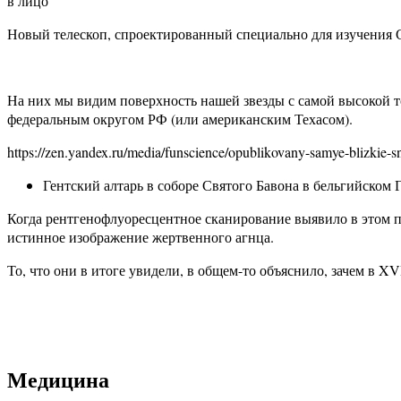
в лицо
Новый телескоп, спроектированный специально для изучения С
На них мы видим поверхность нашей звезды с самой высокой 
федеральным округом РФ (или американским Техасом).
https://zen.yandex.ru/media/funscience/opublikovany-samye-blizkie
Гентский алтарь в соборе Святого Бавона в бельгийском 
Когда рентгенофлуоресцентное сканирование выявило в этом п
истинное изображение жертвенного агнца.
То, что они в итоге увидели, в общем-то объяснило, зачем в X
Медицина