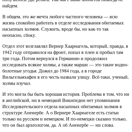
найдем.
В общем, это же мечта любого частного человека — всю
жизнь спокойно работать в отделе исследования обитаемых
насыпных холмов. Служить, вроде бы, но как-то так
неопасно, сбоку.
Отдел этот возглавлял Вернер Хаарнагель, который, правда, в
1942 году отправился на фронт, попал в плен и пробыл там
три года. Потом вернулся в Германию и продолжил
исследовать всякие холмы, а также марши — это такие водно-
болотные угодья. Дожил до 1984 года, а в городе
Вильгельмхафен в его честь назвали улицу. Всё-таки, ученый,
холмы изучал.
И это могла бы быть хорошая история. Проблема в том, что ни
в английской, ни в немецкой Википедии нет упоминания
Исследовательского отдела насыпных обитаемых холмов в
структуре Аненербе. А о Вернере Хаарнагеле есть статьи
только на русском и немецком. И по-немецки сказано только,
что он был археологом, да. А об Аненербе — ни слова.