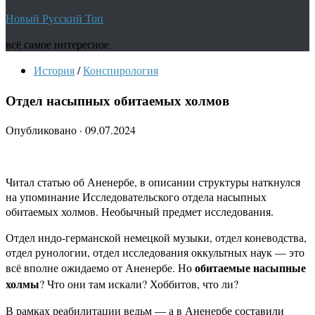
Новый Русский Топ
всё самое интересное
История
/
Конспирология
Отдел насыпных обитаемых холмов
Опубликовано
·
09.07.2024
Читал статью об Аненербе, в описании структуры наткнулся
на упоминание Исследовательского отдела насыпных
обитаемых холмов. Необычный предмет исследования.
Отдел индо-германской немецкой музыки, отдел коневодства,
отдел рунологии, отдел исследования оккультных наук — это
обитаемые насыпные
всё вполне ожидаемо от Аненербе. Но
холмы
? Что они там искали? Хоббитов, что ли?
В рамках реабилитации ведьм — а в Аненербе составили