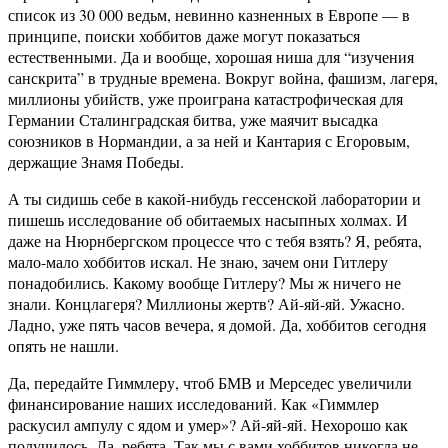
список из 30 000 ведьм, невинно казненных в Европе — в
принципе, поиски хоббитов даже могут показаться
естественными. Да и вообще, хорошая ниша для “изучения
санскрита” в трудные времена. Вокруг война, фашизм, лагеря,
миллионы убийств, уже проиграна катастрофическая для
Германии Сталинградская битва, уже маячит высадка
союзников в Нормандии, а за ней и Кантария с Егоровым,
держащие Знамя Победы.
А ты сидишь себе в какой-нибудь гессенской лаборатории и
пишешь исследование об обитаемых насыпных холмах. И
даже на Нюрнбергском процессе что с тебя взять? Я, ребята,
мало-мало хоббитов искал. Не знаю, зачем они Гитлеру
понадобились. Какому вообще Гитлеру? Мы ж ничего не
знали. Концлагеря? Миллионы жертв? Ай-яй-яй. Ужасно.
Ладно, уже пять часов вечера, я домой. Да, хоббитов сегодня
опять не нашли.
Да, передайте Гиммлеру, чтоб БМВ и Мерседес увеличили
финансирование наших исследований. Как «Гиммлер
раскусил ампулу с ядом и умер»? Ай-яй-яй. Нехорошо как
получилось. Да, ребята. Так мы с вами хоббитов никогда не