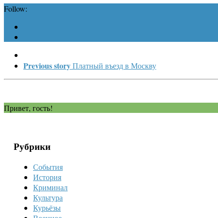
Follow:
Previous story
Платный въезд в Москву
Привет, гость!
Рубрики
События
История
Криминал
Культура
Курьёзы
Военное