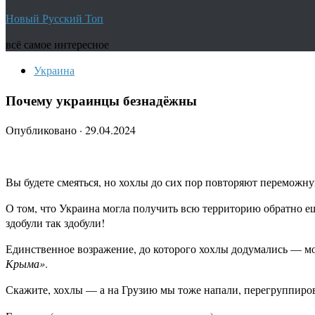
Новый Русский Топ
всё самое интересное
Украина
Почему украинцы безнадёжны
Опубликовано
·
29.04.2024
Вы будете смеяться, но хохлы до сих пор повторяют переможн
О том, что Украина могла получить всю территорию обратно ещ
здобули так здобули!
Единственное возражение, до которого хохлы додумались — м
Крыма»
.
Скажите, хохлы — а на Грузию мы тоже напали, перегруппиров