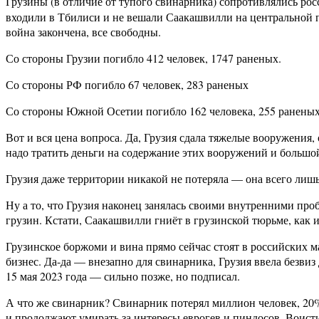
Грузины (в отличие от тупого свинарника) сопротивлялись ро
входили в Тбилиси и не вешали Саакашвилли на центральной п
война закончена, все свободны.
Со стороны Грузии погибло 412 человек, 1747 раненых.
Со стороны РФ погибло 67 человек, 283 раненых
Со стороны Южной Осетии погибло 162 человека, 255 раненых
Вот и вся цена вопроса. Да, Грузия сдала тяжелые вооружения, 
надо тратить деньги на содержание этих вооружений и большой
Грузия даже территории никакой не потеряла — она всего лишь 
Ну а то, что Грузия наконец занялась своими внутренними про
грузин. Кстати, Саакашвилли гниёт в грузинской тюрьме, как 
Грузинское боржоми и вина прямо сейчас стоят в российских м
бизнес. Да-да — внезапно для свинарника, Грузия ввела безвиз
15 мая 2023 года — сильно позже, но подписал.
А что же свинарник? Свинарник потерял миллион человек, 20% 
и продолжают умирать за интересы еврогев и пиндосов. Воист