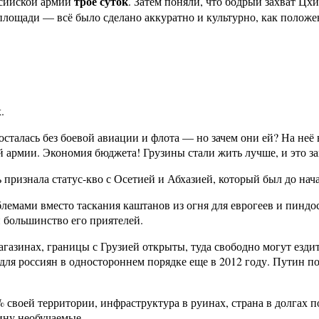
трое суток
ссийской армии
. Затем поняли, что бодрый захват Ц
лощади — всё было сделано аккуратно и культурно, как положе
.
осталась без боевой авиации и флота — но зачем они ей? На неё в
 армии. Экономия бюджета! Грузины стали жить лучше, и это за
признала статус-кво с Осетией и Абхазией, который был до нача
блемами вместо таскания каштанов из огня для еврогеев и пинд
и большинство его приятелей.
агазинах, границы с Грузией открыты, туда свободно могут езди
 для россиян в одностороннем порядке еще в 2012 году. Путин п
своей территории, инфраструктура в руинах, страна в долгах п
ину необучаемые.