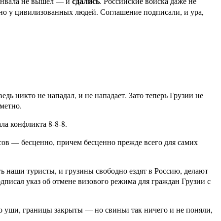
сдались
хинвала не вышел — и
. Российские войска даже не
но у цивилизованных людей. Соглашение подписали, и ура,
едь никто не нападал, и не нападает. Зато теперь Грузии не
метно.
ла конфликта 8-8-8.
осов — бесценно, причем бесценно прежде всего для самих
ть наши туристы, и грузины свободно ездят в Россию, делают
одписал указ об отмене визового режима для граждан Грузии с
о уши, границы закрыты — но свиньи так ничего и не поняли,