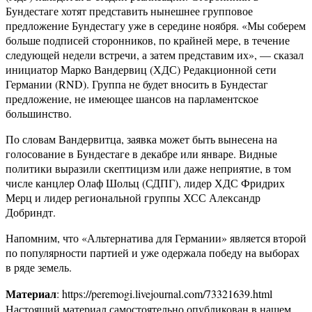
Бундестаге хотят представить нынешнее групповое
предложение Бундестагу уже в середине ноября. «Мы соберем
больше подписей сторонников, по крайней мере, в течение
следующей недели встречи, а затем представим их», — сказал
инициатор Марко Вандервиц (ХДС) Редакционной сети
Германии (RND). Группа не будет вносить в Бундестаг
предложение, не имеющее шансов на парламентское
большинство.
По словам Вандервитца, заявка может быть вынесена на
голосование в Бундестаге в декабре или январе. Видные
политики выразили скептицизм или даже неприятие, в том
числе канцлер Олаф Шольц (СДПГ), лидер ХДС Фридрих
Мерц и лидер региональной группы ХСС Александр
Добриндт.
Напомним, что «Альтернатива для Германии» является второй
по популярности партией и уже одержала победу на выборах
в ряде земель.
Материал
: https://peremogi.livejournal.com/73321639.html
Настоящий материал самостоятельно опубликован в нашем