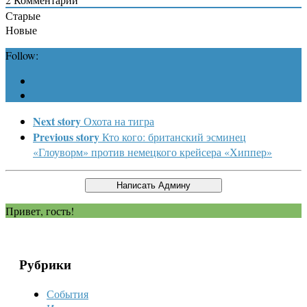
Старые
Новые
Follow:
Next story
Охота на тигра
Previous story
Кто кого: британский эсминец
«Глоуворм» против немецкого крейсера «Хиппер»
Привет, гость!
Рубрики
События