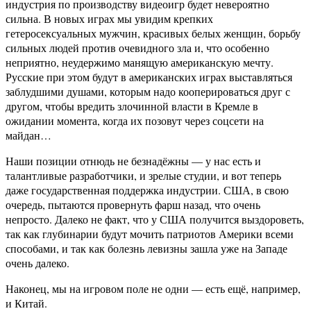
индустрия по производству видеоигр будет невероятно
сильна. В новых играх мы увидим крепких
гетеросексуальных мужчин, красивых белых женщин, борьбу
сильных людей против очевидного зла и, что особенно
неприятно, неудержимо манящую американскую мечту.
Русские при этом будут в американских играх выставляться
заблудшими душами, которым надо кооперироваться друг с
другом, чтобы вредить злочинной власти в Кремле в
ожидании момента, когда их позовут через соцсети на
майдан…
Наши позиции отнюдь не безнадёжны — у нас есть и
талантливые разработчики, и зрелые студии, и вот теперь
даже государственная поддержка индустрии. США, в свою
очередь, пытаются провернуть фарш назад, что очень
непросто. Далеко не факт, что у США получится выздороветь,
так как глубинарии будут мочить патриотов Америки всеми
способами, и так как болезнь левизны зашла уже на Западе
очень далеко.
Наконец, мы на игровом поле не одни — есть ещё, например,
и Китай.