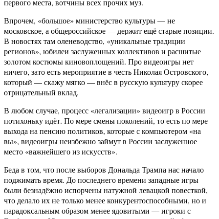
первого места, вотчины всех прочих муз.
Впрочем, «большое» министерство культуры — не
московское, а общероссийское — держит ещё старые позиции.
В новостях там оленеводство, «уникальные традиции
регионов», юбилеи заслуженных коллективов и расшитые
золотом костюмы киновоплощений. Про видеоигры нет
ничего, зато есть мероприятие в честь Николая Островского,
который — скажу мягко — внёс в русскую культуру скорее
отрицательный вклад.
В любом случае, процесс «легализации» видеоигр в России
потихоньку идёт. По мере смены поколений, то есть по мере
выхода на пенсию политиков, которые с компьютером «на
вы», видеоигры неизбежно займут в России заслуженное
место «важнейшего из искусств».
Беда в том, что после выборов Дональда Трампа нас начало
поджимать время. До последнего времени западные игры
были безнадёжно испорчены натужной левацкой повесткой,
что делало их не только менее конкурентоспособными, но и
парадоксальным образом менее ядовитыми — игроки с