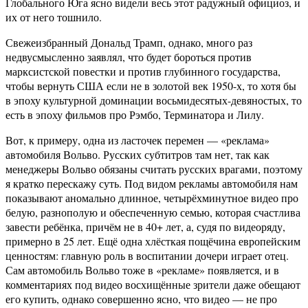
Глобального Юга ясно видели весь этот радужный официоз, и
их от него тошнило.
Свежеизбранный Дональд Трамп, однако, много раз
недвусмысленно заявлял, что будет бороться против
марксистской повестки и против глубинного государства,
чтобы вернуть США если не в золотой век 1950-х, то хотя бы
в эпоху культурной доминации восьмидесятых-девяностых, то
есть в эпоху фильмов про Рэмбо, Терминатора и Лилу.
Вот, к примеру, одна из ласточек перемен — «реклама»
автомобиля Вольво. Русских субтитров там нет, так как
менеджеры Вольво обязаны считать русских врагами, поэтому
я кратко перескажу суть. Под видом рекламы автомобиля нам
показывают аномально длинное, четырёхминутное видео про
белую, разнополую и обеспеченную семью, которая счастлива
завести ребёнка, причём не в 40+ лет, а, судя по видеоряду,
примерно в 25 лет. Ещё одна хлёсткая пощёчина европейским
ценностям: главную роль в воспитании дочери играет отец.
Сам автомобиль Вольво тоже в «рекламе» появляется, и в
комментариях под видео восхищённые зрители даже обещают
его купить, однако совершенно ясно, что видео — не про