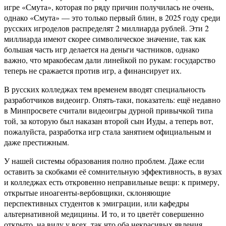
игре «Смута», которая по ряду причин получилась не очень,
однако «Смута» — это только первый блин, в 2025 году среди
русских игроделов распределят 2 миллиарда рублей. Эти 2
миллиарда имеют скорее символическое значение, так как
большая часть игр делается на деньги частников, однако
важно, что мракобесам дали линейкой по рукам: государство
теперь не сражается против игр, а финансирует их.
В русских колледжах тем временем вводят специальность
разработчиков видеоигр. Опять-таки, показатель: ещё недавно
в Минпросвете считали видеоигры дурной привычкой типа
той, за которую был наказан второй сын Иуды, а теперь вот,
пожалуйста, разработка игр стала занятием официальным и
даже престижным.
У нашей системы образования полно проблем. Даже если
оставить за скобками её сомнительную эффективность, в вузах
и колледжах есть откровенно неправильные вещи: к примеру,
открытые иноагенты-вербовщики, склоняющие
перспективных студентов к эмиграции, или кафедры
альтернативной медицины. И то, и то цветёт совершенно
открыто, на виду у всех, так что оба некрасивых явления