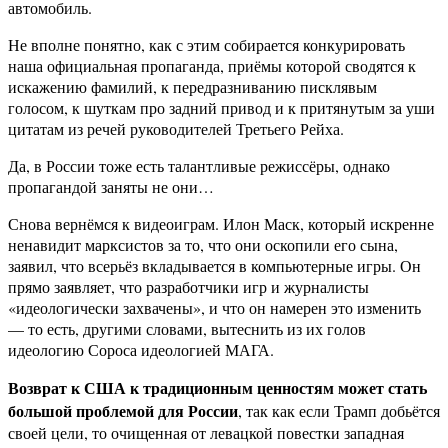
автомобиль.
Не вполне понятно, как с этим собирается конкурировать
наша официальная пропаганда, приёмы которой сводятся к
искажению фамилий, к передразниванию писклявым
голосом, к шуткам про задний привод и к притянутым за уши
цитатам из речей руководителей Третьего Рейха.
Да, в России тоже есть талантливые режиссёры, однако
пропагандой заняты не они…
Снова вернёмся к видеоиграм. Илон Маск, который искренне
ненавидит марксистов за то, что они оскопили его сына,
заявил, что всерьёз вкладывается в компьютерные игры. Он
прямо заявляет, что разработчики игр и журналисты
«идеологически захвачены», и что он намерен это изменить
— то есть, другими словами, вытеснить из их голов
идеологию Сороса идеологией МАГА.
Возврат к США к традиционным ценностям может стать
большой проблемой для России
, так как если Трамп добьётся
своей цели, то очищенная от левацкой повестки западная