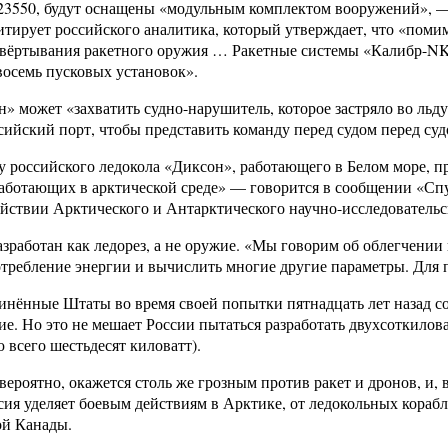
 23550, будут оснащены «модульным комплектом вооружений», 
ирует российского аналитика, который утверждает, что «помим
азвёртывания ракетного оружия … Ракетные системы «Калибр-NK»
восемь пусковых установок».
 может «захватить судно-нарушитель, которое застряло во льду, 
сийский порт, чтобы представить команду перед судом перед суд
ту российского ледокола «Диксон», работающего в Белом море, п
работающих в арктической среде» — говорится в сообщении «Сп
йствии Арктического и Антарктического научно-исследовательс
зработан как ледорез, а не оружие. «Мы говорим об облегчении
отребление энергии и вычислить многие другие параметры. Для п
инённые Штаты во время своей попытки пятнадцать лет назад 
ие. Но это не мешает России пытаться разработать двухсоткилов
всего шестьдесят киловатт).
вероятно, окажется столь же грозным против ракет и дронов, и,
сия уделяет боевым действиям в Арктике, от ледокольных кораб
ой Канады.