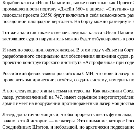
Корабли класса «Иван Папанин», также известные как Проект
промышленности порталу «Джейн 360» в апреле. «Спутник» цит
ледоколы проекта 23550 будут включать в себя возможность р
посадочной площадкой вертолёта. На борту можно развернуть 
Тот же аналитик также отмечает: ледокол класса «Иван Папанин»
застрявшее судно нарушитель можно будет отбуксировать в рос
И именно здесь пригодятся лазеры. В этом году учёные на бор
разработанного специально для обеспечения движения судов, 
проектно-конструкторского института «Астрофизика» при соде
Российский физик заявил российским СМИ, что новый лазер ра
проверить эмпирические расчёты, создать систему, измерить п
А вот следующие этапы весьма интересны. Как выяснили Соед
лазер, установленный на 747, имеет серьёзное энергопотреблен
армия имеет на вооружении противоракетный лазер мощностью 
Лазер, достаточно мощный, чтобы прорезать шесть футов льда, 
важно в этой истории — не лазеры. Это внимание, которое Рос
Соединённых Штатов, и небольшой, но арктически подкованн