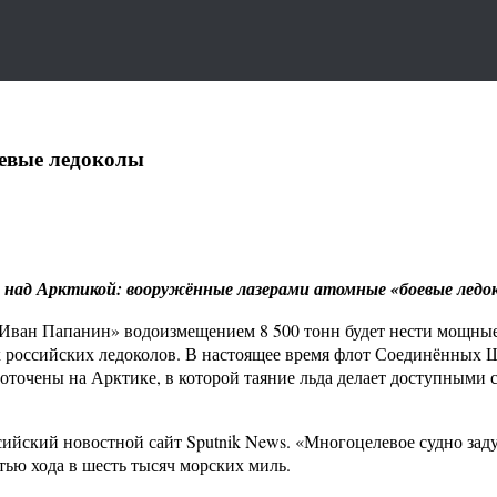
оевые ледоколы
е над Арктикой: вооружённые лазерами атомные «боевые ледо
Иван Папанин» водоизмещением 8 500 тонн будет нести мощные л
российских ледоколов. В настоящее время флот Соединённых Шт
доточены на Арктике, в которой таяние льда делает доступным
сийский новостной сайт Sputnik News. «Многоцелевое судно зад
тью хода в шесть тысяч морских миль.