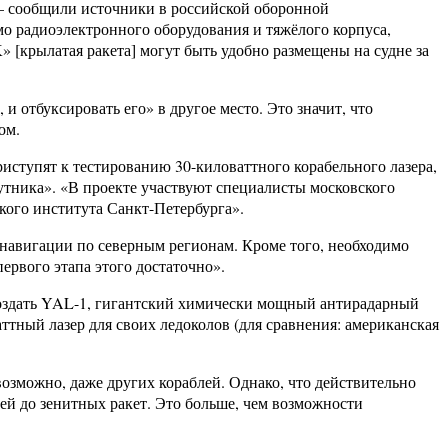
— сообщили источники в российской оборонной
о радиоэлектронного оборудования и тяжёлого корпуса,
 [крылатая ракета] могут быть удобно размещены на судне за
и отбуксировать его» в другое место. Это значит, что
ом.
риступят к тестированию 30-киловаттного корабельного лазера,
утника». «В проекте участвуют специалисты московского
кого института Санкт-Петербурга».
 навигации по северным регионам. Кроме того, необходимо
ервого этапа этого достаточно».
создать YAL-1, гигантский химически мощный антирадарный
аттный лазер для своих ледоколов (для сравнения: американская
 возможно, даже других кораблей. Однако, что действительно
лей до зенитных ракет. Это больше, чем возможности