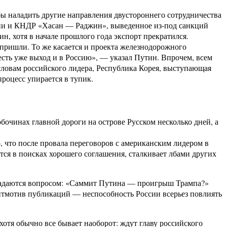
бы наладить другие направления двустороннего сотрудничества
ссии и КНДР «Хасан — Раджин», выведенное из-под санкций
, хотя в начале прошлого года экспорт прекратился.
пришли. То же касается и проекта железнодорожного
сть уже выход и в Россию», — указал Путин. Впрочем, всем
словам российского лидера, Республика Корея, выступающая
роцесс упирается в тупик.
чинах главной дороги на острове Русском несколько дней, а
, что после провала переговоров с американским лидером в
тся в поисках хорошего соглашения, сталкивает лбами других
И задаются вопросом: «Саммит Путина — проигрыш Трампа?»
ейтмотив публикаций — неспособность России всерьез повлиять
тя обычно все бывает наоборот: ждут главу российского