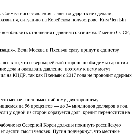
 Совместного заявления главы государств не сделали,
 развития, ситуацию на Корейском полуострове. Ким Чен Ын
но возобновить отношения с давним союзником. Именно СССР,
зация». Если Москва и Пхеньян сразу придут к единству
 все в то, что северокорейской стороне необходимы гарантии
ие дела и оказывать давление, поэтому к нему могут
ия на КНДР, так как Пхеньян с 2017 года не проводит ядерных
, что мешает полномасштабному двустороннему
ившемся на 56 процентов — до 34 миллионов долларов в год.
сли у одной из сторон образуется долг, кредит переносится на
 рабочие из Северной Кореи должны покинуть российскую
ет десяти тысяч человек. Путин подчеркнул, что местные