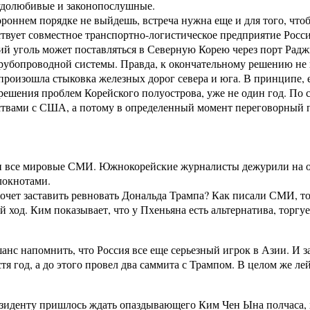
рудолюбивые и законопослушные.
роннем порядке не выйдешь, встреча нужна еще и для того, что
ействует совместное транспортно-логистическое предприятие Ро
уголь может поставляться в Северную Корею через порт Раджин
рубопроводной системы. Правда, к окончательному решению не 
оизошла стыковка железных дорог севера и юга. В принципе, е
решения проблем Корейского полуострова, уже не один год. По 
ствами с США, а потому в определенный момент переговорный п
и все мировые СМИ. Южнокорейские журналисты дежурили на обо
локнотами.
Хочет заставить ревновать Дональда Трампа? Как писали СМИ, то
од. Ким показывает, что у Пхеньяна есть альтернатива, торгуе
шанс напомнить, что Россия все еще серьезный игрок в Азии. 
я год, а до этого провел два саммита с Трампом. В целом же л
иденту пришлось ждать опаздывающего Ким Чен Ына полчаса, хо