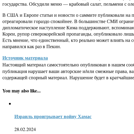
государства. Обсудили меню — крабовый салат, пельмени с ол
В США и Европе статьи и новости о саммите публиковали на пе
отреагировали гораздо спокойнее. В большинстве СМИ огранич
дипломатическое наступление Кима поддерживают, вспоминают
Кореи, рупор северокорейской пропаганды, опубликовало лишь
Есть мнение, что единственный, кто реально может влиять на
направился как раз в Пекин.
Источник материала
Настоящий материал самостоятельно опубликован в нашем соо
публикация нарушает ваши авторские и/или смежные права, в
содержащей спорный материал. Нарушение будет в кратчайшие
You may also like...
Израиль проигрывает войну Хамас
28.02.2024