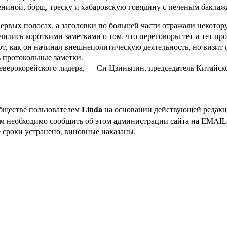
ениной, борщ, треску и хабаровскую говядину с печеным баклаж
рвых полосах, а заголовки по большей части отражали некотору
ились короткими заметками о том, что переговоры тет-а-тет п
, как он начинал внешнеполитическую деятельность, но визит 
 протокольные заметки.
 северокорейского лидера, — Си Цзиньпин, председатель Китайс
Linda
бществе пользователем
на основании действующей редак
ам необходимо сообщить об этом администрации сайта на EMAI
 сроки устранено, виновные наказаны.