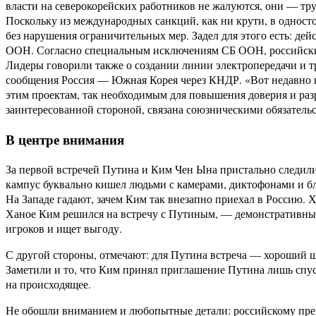
власти на северокорейских работников не жалуются, они — т
Поскольку из международных санкций, как ни крути, в односто
без нарушения ограничительных мер. Задел для этого есть: д
ООН. Согласно специальным исключениям СБ ООН, российский 
Лидеры говорили также о создании линии электропередачи и т
сообщения Россия — Южная Корея через КНДР. «Вот недавно пр
этим проектам, так необходимым для повышения доверия и раз
заинтересованной стороной, связана союзническими обязатель
В центре внимания
За первой встречей Путина и Ким Чен Ына пристально следил
кампус буквально кишел людьми с камерами, диктофонами и б
На Западе гадают, зачем Ким так внезапно приехал в Россию. 
Ханое Ким решился на встречу с Путиным, — демонстративный х
игроков и ищет выгоду.
С другой стороны, отмечают: для Путина встреча — хороший 
Заметили и то, что Ким принял приглашение Путина лишь спуст
на происходящее.
Не обошли вниманием и любопытные детали: российскому през