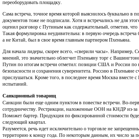
переоборудовать площадку.
Сама встреча, точное время которой выяснилось буквально в п
документов тоже не подписали. Хотя и встречались не для эт
оценил разговор с Путиным как содержательный, отметив, что 
Такая формулировка неудивительна: в первую очередь встреч
а не Китай, был в свое время главным партнером Пхеньяна.
Для начала лидеры, скорее всего, «сверили часы». Например,
мнений, это значительно облегчит Пхеньяну торг с Вашингтон
Путин по итогам встречи отметил: позиции США и России по во
безопасности и сохранения суверенитета. Россию в Пхеньяне с
прислушаться. Кроме того, в последнее время Москва вместе 
испытаний.
Санкционный товарищ
Санкции были еще одним пунктом в повестке встречи. Во-пер
сотрудничеству. Рестрикции, наложенные ООН на КНДР из-за я
Поможет бартер. Продукция по фиксированной стоимости будет п
следующий квартал.
Разумеется, речь идет исключительно о торговле не запрещен
территорию к концу года. По некоторым данным, их число за п