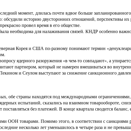
оследний момент, длилась почти вдвое больше запланированного.
ого: обсудили историю двусторонних отношений, перспективы их
прекрасно провел время в его обществе.
а была необходима для налаживания связей. КНДР особенно важ
 Северная Корея и США по-разному понимают термин «денуклеари
ом.
просу ядерного разоружения «в чем-то совпадают», а упирается
читают партнером, который не намерен вмешиваться во внутренн
с Пекином и Сеулом выступают за снижение санкционного давлен
вых, обе страны находятся под международными ограничениями
дерных испытаний, сказались на взаимном товарообороте, сниз
оставляться без платежей. В конце квартала сводится баланс, е
ными ООН товарами. Помимо этого, в соответствии с санкциями
оследние несколько лет уменьшилось в четыре раза и не превыша