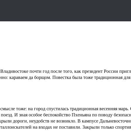
дивостоке почти год после того, как президент России пригл
онно: караваем да борщом. Повестка была тоже традиционная дл
смысле тоже: на город спустилась традиционная весенняя марь.
поезд. И зная особое беспокойство Пхеньяна по поводу безопас
екрыли дороги, неудобств не возникло. В кампусе Дальневосточн
таллоискателей на входах не поставили. Закрыли только спорти