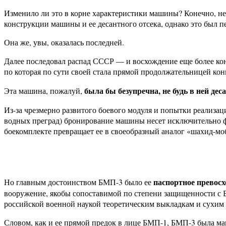
Изменило ли это в корне характеристики машины? Конечно, нет
конструкции машины и ее десантного отсека, однако это был 
Она же, увы, оказалась последней.
Далее последовал распад СССР — и восхождение еще более кон
по которая по сути своей стала прямой продолжательницей ко
была бы безупречна, не будь в ней де
Эта машина, пожалуй,
Из-за чрезмерно развитого боевого модуля и попытки реализа
водных преград) бронирование машины несет исключительно фо
боекомплекте превращает ее в своеобразный аналог «шахид-моб
паспортное превос
Но главным достоинством БМП-3 было ее
вооружение, якобы сопоставимой по степени защищенности с Б
российской военной наукой теоретическим выкладкам и сухим
Словом, как и ее прямой предок в лице БМП-1, БМП-3 была маш