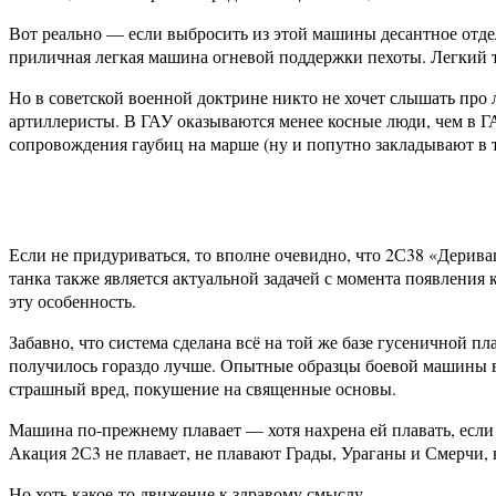
Вот реально — если выбросить из этой машины десантное отдел
приличная легкая машина огневой поддержки пехоты. Легкий та
Но в советской военной доктрине никто не хочет слышать про 
артиллеристы. В ГАУ оказываются менее косные люди, чем в
сопровождения гаубиц на марше (ну и попутно закладывают в
Если не придуриваться, то вполне очевидно, что 2С38 «Дерив
танка также является актуальной задачей с момента появления
эту особенность.
Забавно, что система сделана всё на той же базе гусеничной 
получилось гораздо лучше. Опытные образцы боевой машины в
страшный вред, покушение на священные основы.
Машина по-прежнему плавает — хотя нахрена ей плавать, если
Акация 2С3 не плавает, не плавают Грады, Ураганы и Смерчи, 
Но хоть какое-то движение к здравому смыслу.