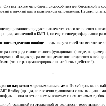
. Она все так же мало была приспособлена для безопасной и уд
первый и важный шаг в правильном направлении. Первая попытк
центрированного продукта наплевательского отношения к пехоте
нцепции, заложенной в БМП-1, но еще и гипертрофированно разв
сантного отделения вообще
– ведь по сути своей это все тот же л
ции разного рода сомнительного функционала (в виде, например
рмальный характер, развитого десантного отделения в ней прос
иля» (что не раз демонстрировал опыт боевых действий).
ходство над всеми мировыми аналогами
. По сей день вы не н
МП Bradley (правда, ее тактично сравнивают с самыми ранними 
 цифрам — она отвечает всем мыслимым и немыслимым требован
иной, созданной из оторванной от реальности теоретизации во 