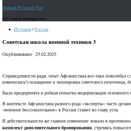
Новый Русский Топ
всё самое интересное
История
/
Россия
Советская школа военной техники 3
Опубликовано
·
25.02.2025
Справедливости ради, опыт Афганистана все-таки поколебал с
изменилась!) оснащение и экипировка советского пехотинца, 
Была предпринята и робкая попытка модернизации основного с
В контексте Афганистана разного рода «эксперты» часто делаю
«военное бессознательное» в России ставит во главу угла.
В действительности же главное изменение лежало в противоп
комплект дополнительного бронирования
, стремясь повыси