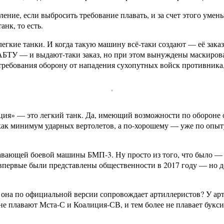
ение, если выбросить требование плавать, и за счет этого уме
нк, то есть.
легкие танки. И когда такую машину всё-таки создают — её зака
 ГАБТУ — и выдают-таки заказ, но при этом вынуждены маски
 требования оборону от нападения сухопутных войск противник
ация» — это легкий танк. Да, имеющий возможности по обороне 
 как минимум ударных вертолетов, а по-хорошему — уже по опыт
плавающей боевой машины БМП-3. Ну просто из того, что было —
первые были представлены общественности в 2017 году — но до
 она по официальной версии сопровождает артиллеристов? У ар
не плавают Мста-С и Коалиция-СВ, и тем более не плавает букси