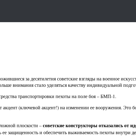
ложившиеся за десятилетия советские взгляды на военное искус
больше внимания стало уделяться качеству индивидуальной подг
редства транспортировки пехоты на поле боя – БМП-1.
т акцент (ключевой акцент!) на изменении ее вооружения. Это б
советские конструкторы отказались от и
оложной плоскости –
ть ее защищенность и обеспечить выживаемость пехоты внутри де