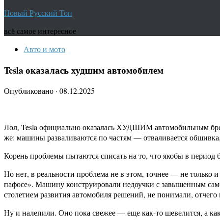
Новый Русский Топ
всё самое интересное
Авто и мото
Tesla оказалась худшим автомобилем
Опубликовано
·
08.12.2025
Лол, Tesla официально оказалась ХУДШИМ автомобильным брен
же: машины разваливаются по частям — отваливается обшивка,
Корень проблемы пытаются списать на то, что якобы в период 
Но нет, в реальности проблема не в этом, точнее — не только 
пафосе». Машину конструировали недоучки с завышенным само
столетием развития автомобиля решений, не понимали, отчего в 
Ну и налепили. Оно пока свежее — еще как-то шевелится, а ка