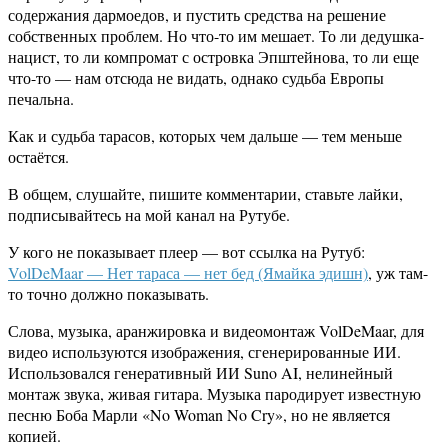
содержания дармоедов, и пустить средства на решение
собственных проблем. Но что-то им мешает. То ли дедушка-
нацист, то ли компромат с островка Эпштейнова, то ли еще
что-то — нам отсюда не видать, однако судьба Европы
печальна.
Как и судьба тарасов, которых чем дальше — тем меньше
остаётся.
В общем, слушайте, пишите комментарии, ставьте лайки,
подписывайтесь на мой канал на Рутубе.
У кого не показывает плеер — вот ссылка на Рутуб:
VolDeMaar — Нет тараса — нет бед (Ямайка эдишн)
, уж там-
то точно должно показывать.
Слова, музыка, аранжировка и видеомонтаж VolDeMaar, для
видео используются изображения, сгенерированные ИИ.
Использовался генеративный ИИ Suno AI, нелинейный
монтаж звука, живая гитара. Музыка пародирует известную
песню Боба Марли «No Woman No Cry», но не является
копией.