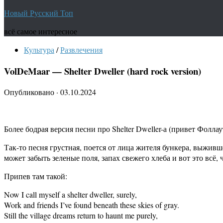
Новый Русский Топ
всё самое интересное
Культура
/
Развлечения
VolDeMaar — Shelter Dweller (hard rock version)
Опубликовано
·
03.10.2024
Более бодрая версия песни про Shelter Dweller-а (привет Фолла
Так-то песня грустная, поется от лица жителя бункера, выжив
может забыть зеленые поля, запах свежего хлеба и вот это всё, 
Припев там такой:
Now I call myself a shelter dweller, surely,
Work and friends I’ve found beneath these skies of gray.
Still the village dreams return to haunt me purely,