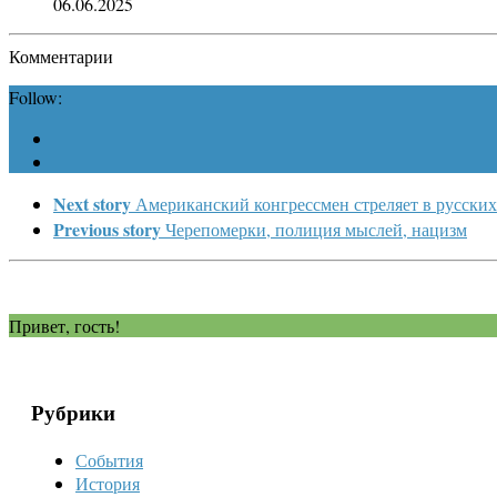
06.06.2025
Комментарии
Follow:
Next story
Американский конгрессмен стреляет в русских
Previous story
Черепомерки, полиция мыслей, нацизм
Привет, гость!
Рубрики
События
История