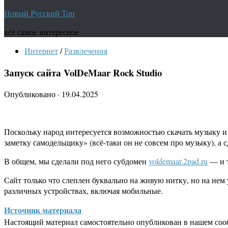
Новый Русский Топ
всё самое интересное
Интернет
/
Развлечения
Запуск сайта VolDeMaar Rock Studio
Опубликовано
·
19.04.2025
Поскольку народ интересуется возможностью скачать музыку и 
заметку самодельщику» (всё-таки он не совсем про музыку), а 
В общем, мы сделали под него субдомен
voldemaar.2pad.ru
— и т
Сайт только что слеплен буквально на живую нитку, но на нем 
различных устройствах, включая мобильные.
Источник материала
Настоящий материал самостоятельно опубликован в нашем соо