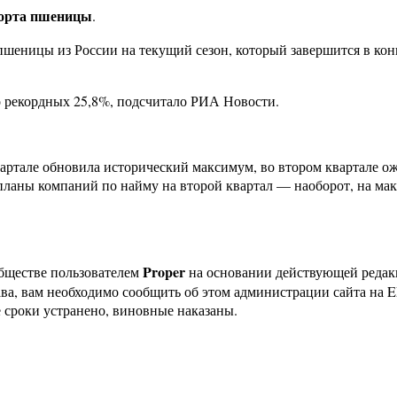
порта пшеницы
.
шеницы из России на текущий сезон, который завершится в конц
о рекордных 25,8%, подсчитало РИА Новости.
ртале обновила исторический максимум, во втором квартале ож
планы компаний по найму на второй квартал — наоборот, на ма
Proper
бществе пользователем
на основании действующей реда
ава, вам необходимо сообщить об этом администрации сайта на
 сроки устранено, виновные наказаны.