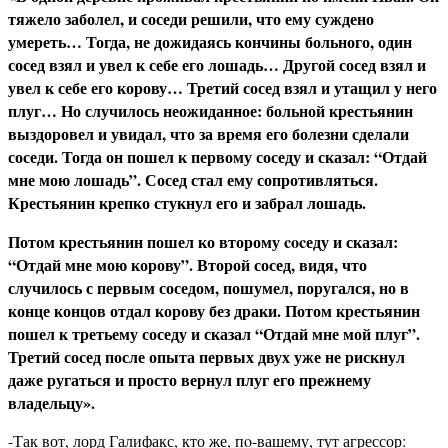
тяже­ло заболел, и соседи решили, что ему суждено
умереть… Тогда, не дожидаясь кончины больного, один
сосед взял и увел к себе его ло­шадь… Другой сосед взял и
увел к себе его корову… Третий сосед взял и утащил у него
плуг… Но случилось неожиданное: больной крестьянин
выздоровел и увидал, что за время его болезни сделали
соседи. Тогда он пошел к первому соседу и сказал: “Отдай
мне мою лошадь”. Сосед стал ему сопротивляться.
Крестьянин крепко стукнул его и забрал лошадь.
Потом крестьянин пошел ко второму cocеду и сказал:
“Отдай мне мою корову”. Второй сосед, видя, что
случилось с первым соседом, пошумел, поругался, но в
конце концов отдал корову без драки. Потом крестьянин
пошел к третьему соседу и сказал “Отдай мне мой плуг”.
Третий сосед после опыта первых двух уже не рискнул
даже ругаться и просто вернул плуг его прежнему
владельцу».
-Так вот, лорд Галифакс, кто же, пo-вашему, тут агрессор: