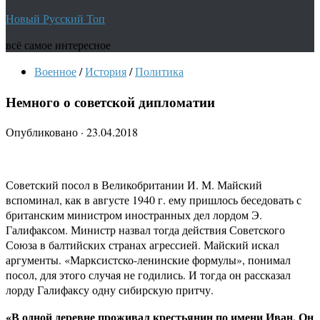
Новый Русский Топ
всё самое интересное
Военное
/
История
/
Политика
Немного о советской дипломатии
Опубликовано
·
23.04.2018
Советский посол в Великобритании И. М. Май­ский
вспоминал, как в августе 1940 г. ему пришлось беседовать с
британским министром иностранных дел лордом Э.
Галифаксом. Министр назвал тогда действия Советского
Союза в балтийских странах агрессией. Майский искал
аргументы. «Марксистско-ленин­ские формулы», понимал
посол, для этого случая не годились. И тог­да он рассказал
лорду Галифаксу одну сибирскую притчу.
«В одной деревне проживал крестьянин по имени Иван. Он