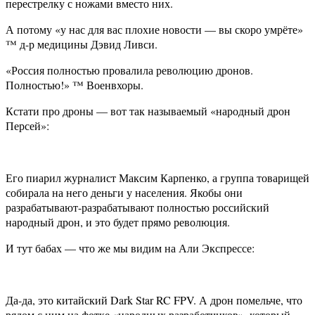
перестрелку с ножами вместо них.
А потому «у нас для вас плохие новости — вы скоро умрёте»
™ д-р медицины Дэвид Ливси.
«Россия полностью провалила революцию дронов.
Полностью!» ™ Военвхоры.
Кстати про дроны — вот так называемый «народный дрон
Персей»:
Его пиарил журналист Максим Карпенко, а группа товарищей
собирала на него деньги у населения. Якобы они
разрабатывают-разрабатывают полностью российский
народный дрон, и это будет прямо революция.
И тут бабах — что же мы видим на Али Экспрессе:
Да-да, это китайский Dark Star RC FPV. А дрон помельче, что
рядом с ним на фотке «народных разработчиков», который