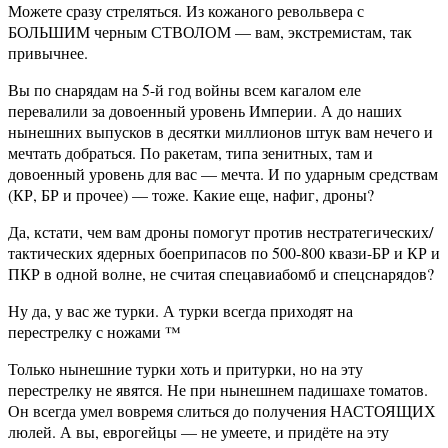
Можете сразу стреляться. Из кожаного револьвера с
БОЛЬШИМ черным СТВОЛОМ — вам, экстремистам, так
привычнее.
Вы по снарядам на 5-й год войны всем кагалом еле
перевалили за довоенный уровень Империи. А до наших
нынешних выпусков в десятки миллионов штук вам нечего и
мечтать добраться. По ракетам, типа зенитных, там и
довоенный уровень для вас — мечта. И по ударным средствам
(КР, БР и прочее) — тоже. Какие еще, нафиг, дроны?
Да, кстати, чем вам дроны помогут против нестратегических/
тактических ядерных боеприпасов по 500-800 квази-БР и КР и
ПКР в одной волне, не считая спецавиабомб и спецснарядов?
Ну да, у вас же турки. А турки всегда приходят на
перестрелку с ножами ™
Только нынешние турки хоть и притурки, но на эту
перестрелку не явятся. Не при нынешнем падишахе томатов.
Он всегда умел вовремя слиться до получения НАСТОЯЩИХ
люлей. А вы, еврогейцы — не умеете, и придёте на эту