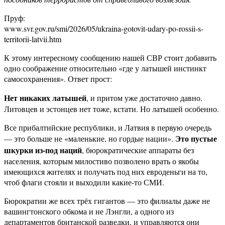
Пруф:
www.svr.gov.ru/smi/2026/05/ukraina-gotovit-udary-po-rossii-s-
territorii-latvii.htm
К этому интересному сообщению нашей СВР стоит добавить
одно соображение относительно «где у латышей инстинкт
самосохранения». Ответ прост:
Нет никаких латышей
, и притом уже достаточно давно.
Литовцев и эстонцев нет тоже, кстати. Но латышей особенно.
Все прибалтийские республики, и Латвия в первую очередь
Это пустые
— это больше не «маленькие, но гордые нации».
шкурки из-под наций
, бюрократические аппараты без
населения, которым милостиво позволено врать о якобы
имеющихся жителях и получать под них евроденьги на то,
чтоб флаги стояли и выходили какие-то СМИ.
Бюрократии же всех трёх гигантов — это филиалы даже не
вашингтонского обкома и не Лэнгли, а одного из
департаментов британской разведки, и управляются они