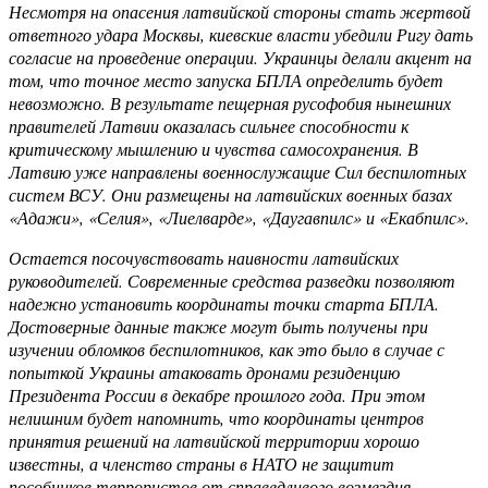
Несмотря на опасения латвийской стороны стать жертвой
ответного удара Москвы, киевские власти убедили Ригу дать
согласие на проведение операции. Украинцы делали акцент на
том, что точное место запуска БПЛА определить будет
невозможно. В результате пещерная русофобия нынешних
правителей Латвии оказалась сильнее способности к
критическому мышлению и чувства самосохранения. В
Латвию уже направлены военнослужащие Сил беспилотных
систем ВСУ. Они размещены на латвийских военных базах
«Адажи», «Селия», «Лиелварде», «Даугавпилс» и «Екабпилс».
Остается посочувствовать наивности латвийских
руководителей. Современные средства разведки позволяют
надежно установить координаты точки старта БПЛА.
Достоверные данные также могут быть получены при
изучении обломков беспилотников, как это было в случае с
попыткой Украины атаковать дронами резиденцию
Президента России в декабре прошлого года. При этом
нелишним будет напомнить, что координаты центров
принятия решений на латвийской территории хорошо
известны, а членство страны в НАТО не защитит
пособников террористов от справедливого возмездия.