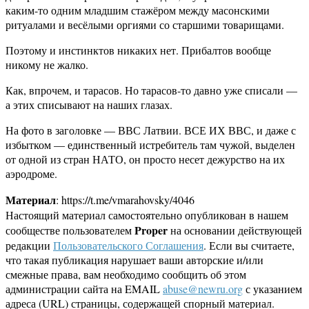
каким-то одним младшим стажёром между масонскими
ритуалами и весёлыми оргиями со старшими товарищами.
Поэтому и инстинктов никаких нет. Прибалтов вообще
никому не жалко.
Как, впрочем, и тарасов. Но тарасов-то давно уже списали —
а этих списывают на наших глазах.
На фото в заголовке — ВВС Латвии. ВСЕ ИХ ВВС, и даже с
избытком — единственный истребитель там чужой, выделен
от одной из стран НАТО, он просто несет дежурство на их
аэродроме.
Материал
: https://t.me/vmarahovsky/4046
Настоящий материал самостоятельно опубликован в нашем
Proper
сообществе пользователем
на основании действующей
редакции
Пользовательского Соглашения
. Если вы считаете,
что такая публикация нарушает ваши авторские и/или
смежные права, вам необходимо сообщить об этом
администрации сайта на EMAIL
abuse@newru.org
с указанием
адреса (URL) страницы, содержащей спорный материал.