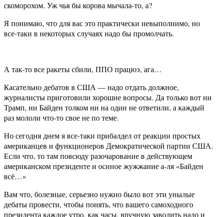
скоморохом. Уж чья бы корова мычала-то, а?
Я понимаю, что для вас это практически невыполнимо, но
все-таки в некоторых случаях надо бы промолчать.
А так-то все ракеты сбили, ППО працюэ, ага…
Касательно дебатов в США — надо отдать должное,
журналисты приготовили хорошие вопросы. Да только вот ни
Трамп, ни Байден толком ни на один не ответили, а каждый
раз мололи что-то свое не по теме.
Но сегодня днем я все-таки прибалдел от реакции простых
американцев и функционеров Демократической партии США.
Если что, то там повсюду разочарование в действующем
американском президенте и осиное жужжание а-ля «Байден
всё…»
Вам что, болезные, серьезно нужно было вот эти унылые
дебаты провести, чтобы понять, что вашего самоходного
президента каждое утро, как часы, вручную заводить надо и