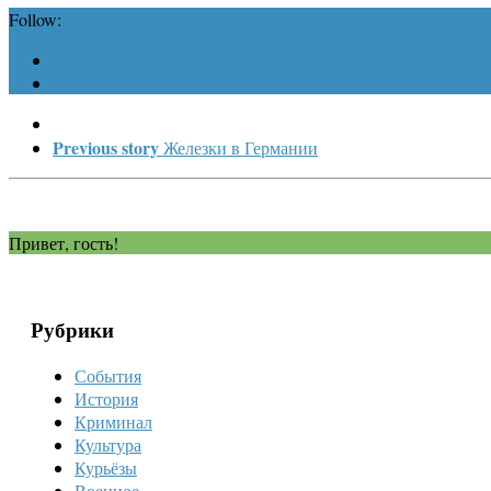
Follow:
Previous story
Железки в Германии
Привет, гость!
Рубрики
События
История
Криминал
Культура
Курьёзы
Военное