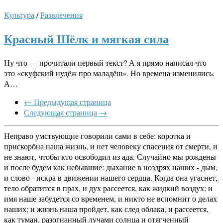
Культура
/
Развлечения
Красный Шёлк и мягкая сила
Ну что — прочитали первый текст? А я прямо написал что
это «скуфский нудёж про маладёш». Но времена изменились.
А…
← Предыдущая страница
Следующая страница →
Неправо умствующие говорили сами в себе: коротка и
прискорбна наша жизнь, и нет человеку спасения от смерти, и
не знают, чтобы кто освободил из ада. Случайно мы рождены
и после будем как небывшие: дыхание в ноздрях наших - дым,
и слово - искра в движении нашего сердца. Когда она угаснет,
тело обратится в прах, и дух рассеется, как жидкий воздух; и
имя наше забудется со временем, и никто не вспомнит о делах
наших; и жизнь наша пройдет, как след облака, и рассеется,
как туман, разогнанный лучами солнца и отягченный