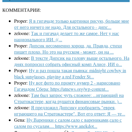
КОММЕНТАРИИ:
Proper:
Я в гигачаде только картинки рисую, больше мне
от него ничего не надо. Для остального - дипс...
zeloone:
Так и гигачад делает то же самое. Нет у нас
национального ИИ. ((...
Proper:
Дипсик несомненно хорош, да. Правда, стихи
пишет плохо. Но это на русском - может, он на ...
zeloone:
В тексте Дипсик на голову выше остального. На
днях попросил собрать офисный комп Алисе, ИИ о...
Proper:
Ну и раз пошла такая пьянка: midnight cowboy in
black sunglasses, playing a red Fender St...
Proper:
Ну вот фото по промту нумер 2 - нарисовано
Гагачадом Сбера: https://atnews.org/wp-content...
zeloone:
Там был запрос чуть сложнее: ...играющий на
Стратокастере, когда рушатся финансовые рынки. )...
zeloone:
Я предложил Дипсику изобразить "еврея,
играющего на Стратокастере". Вот его ответ: Я — те...
Gena:
Ну.Вареники с салом,сало с варениками,сало с
салом по сусалам.... https://www.anekdot...