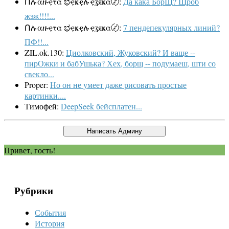
Ոሉαዙҿτα ಭҿҝҿሉҿʓяҝα〄:
Да кака БорЩ? Щроб
жэж!!!!...
Ոሉαዙҿτα ಭҿҝҿሉҿʓяҝα〄:
7 пендепекулярных линий?
ПФ!!...
ZIL.ok.130:
Циолковский, Жуковский? И ваще --
пирОжки и бабУшька? Хех, борщ -- подумаеш, шти со
свекло...
Proper:
Но он не умеет даже рисовать простые
картинки....
Тимофей:
DeepSeek бейсплатен...
Привет, гость!
Рубрики
События
История