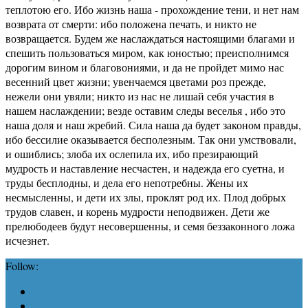
теплотою его. Ибо жизнь наша - прохождение тени, и нет нам
возврата от смерти: ибо положена печать, и никто не
возвращается. Будем же наслаждаться настоящими благами и
спешить пользоваться миром, как юностью; преисполнимся
дорогим вином и благовониями, и да не пройдет мимо нас
весенний цвет жизни; увенчаемся цветами роз прежде,
нежели они увяли; никто из нас не лишай себя участия в
нашем наслаждении; везде оставим следы веселья , ибо это
наша доля и наш жребий. Сила наша да будет законом правды,
ибо бессилие оказывается бесполезным. Так они умствовали,
и ошиблись; злоба их ослепила их, ибо презирающий
мудрость и наставление несчастен, и надежда его суетна, и
труды бесплодны, и дела его непотребны. Жены их
несмысленны, и дети их злы, проклят род их. Плод добрых
трудов славен, и корень мудрости неподвижен. Дети же
прелюбодеев будут несовершенны, и семя беззаконного ложа
исчезнет.
Follow: